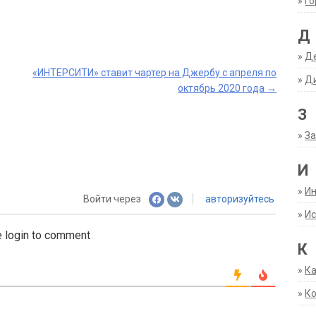
»
Г
Д
»
Д
«ИНТЕРСИТИ» ставит чартер на Джербу с апреля по
»
Д
октябрь 2020 года
→
З
»
За
И
»
И
Войти через
авторизуйтесь
»
Ис
 login to comment
К
»
К
»
К