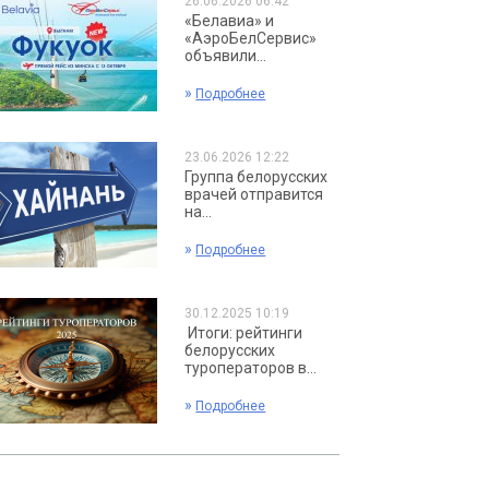
26.06.2026 06:42
«Белавиа» и
«АэроБелСервис»
объявили...
»
Подробнее
23.06.2026 12:22
Группа белорусских
врачей отправится
на...
»
Подробнее
30.12.2025 10:19
Итоги: рейтинги
белорусских
туроператоров в...
»
Подробнее