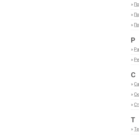
»
П
»
П
»
П
Р
»
Ра
»
Р
С
»
С
»
С
»
Ст
Т
»
Т