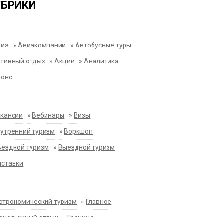
УБРИКИ
виа
»
Авиакомпании
»
Автобусные туры
тивный отдых
»
Акции
»
Аналитика
нонс
акансии
»
Вебинары
»
Визы
утренний туризм
»
Воркшоп
ездной туризм
»
Выездной туризм
ыставки
строномический туризм
»
Главное