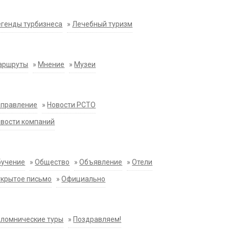
генды турбизнеса
»
Лечебный туризм
аршруты
»
Мнение
»
Музеи
аправление
»
Новости РСТО
вости компаний
бучение
»
Общество
»
Объявление
»
Отели
крытое письмо
»
Официально
ломнические туры
»
Поздравляем!