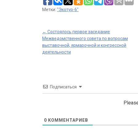
Метки:
"Экотур-6"
Post
←
Состоялось первое заседание
Межведомственного совета по вопросам
navigation
выставочной, ярмарочной и конгрессной
деятельности
Подписаться
Please
0
КОММЕНТАРИЕВ