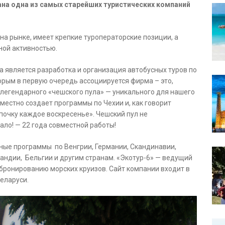
ана одна из самых старейших туристических компаний
на рынке, имеет крепкие туроператорские позиции, а
ной активностью.
является разработка и организация автобусных туров по
орым в первую очередь ассоциируется фирма – это,
 легендарного «чешского пула» — уникального для нашего
местно создает программы по Чехии и, как говорит
почку каждое воскресенье». Чешский пул не
мало! — 22 года совместной работы!
ные программы по Венгрии, Германии, Скандинавии,
ландии, Бельгии и другим странам. «Экотур-6» — ведущий
бронированию морских круизов. Сайт компании входит в
еларуси.