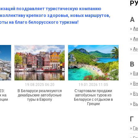
Р
низаций поздравляет туристическую компанию
 коллективу крепкого здоровья, новых маршрутов,
А
оты на благо белорусского туризма!
»
А
»
Ак
»
А
В
»
В
»
Вн
1
19.08.2025 06:20
19.01.2026 11:05
23:
В Беларуси реализуются
Стартовали продажи
»
Въ
х на
декабрьские автобусные
автобусных туров из
реции
туры в Европу
Беларуси с отдыхом в
»
В
Греции
Г
»
Га