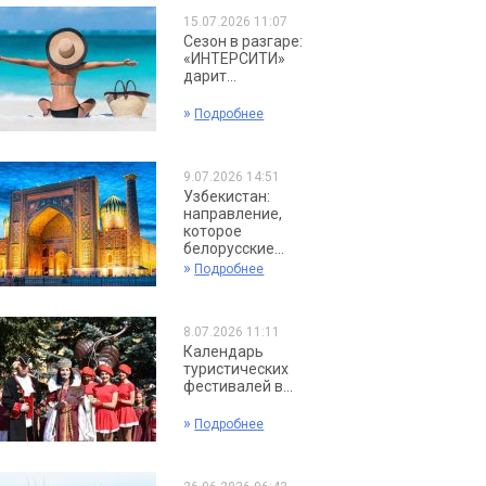
15.07.2026 11:07
Сезон в разгаре:
«ИНТЕРСИТИ»
дарит...
»
Подробнее
9.07.2026 14:51
Узбекистан:
направление,
которое
белорусские...
»
Подробнее
8.07.2026 11:11
Календарь
туристических
фестивалей в...
»
Подробнее