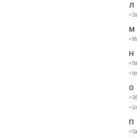
Л
»
Ле
М
»
М
Н
»
Н
»
Но
О
»
О
»
От
П
»
Па