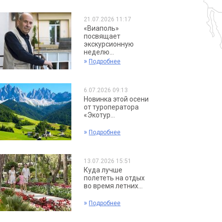
21.07.2026 11:17
«Виаполь»
посвящает
экскурсионную
неделю...
»
Подробнее
6.07.2026 09:13
Новинка этой осени
от туроператора
«Экотур...
»
Подробнее
13.07.2026 15:51
Куда лучше
полететь на отдых
во время летних...
»
Подробнее