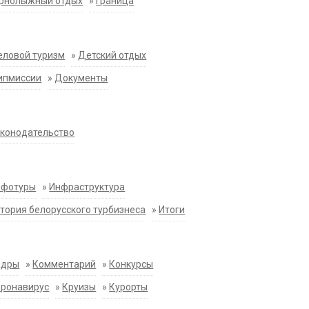
орнолыжный отдых
»
Граница
еловой туризм
»
Детский отдых
ипмиссии
»
Документы
конодательство
нфотуры
»
Инфраструктура
тория белорусского турбизнеса
»
Итоги
адры
»
Комментарий
»
Конкурсы
оронавирус
»
Круизы
»
Курорты