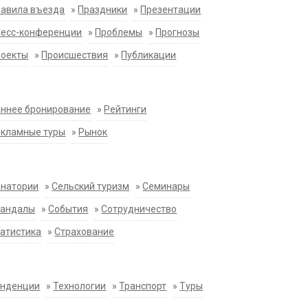
равила въезда
»
Праздники
»
Презентации
ресс-конференции
»
Проблемы
»
Прогнозы
роекты
»
Происшествия
»
Публикации
ннее бронирование
»
Рейтинги
екламные туры
»
Рынок
анатории
»
Сельский туризм
»
Семинары
кандалы
»
События
»
Сотрудничество
атистика
»
Страхование
енденции
»
Технологии
»
Транспорт
»
Туры