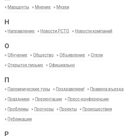
»
Маршруты
»
Мнение
»
Музеи
Н
»
Направление
»
Новости РСТО
»
Новости компаний
О
»
Обучение
»
Общество
»
Объявление
»
Отели
»
Открытое письмо
»
Официально
П
»
Паломнические туры
»
Поздравляем!
»
Правила въезда
»
Праздники
»
Презентации
»
Пресс-конференции
»
Проблемы
»
Прогнозы
»
Проекты
»
Происшествия
»
Публикации
Р