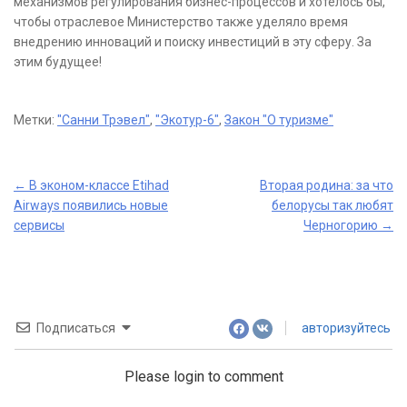
механизмов регулирования бизнес-процессов и хотелось бы,
чтобы отраслевое Министерство также уделяло время
внедрению инноваций и поиску инвестиций в эту сферу. За
этим будущее!
Метки:
"Санни Трэвел"
,
"Экотур-6"
,
Закон "О туризме"
Post
←
В эконом-классе Etihad
Вторая родина: за что
Airways появились новые
белорусы так любят
navigation
сервисы
Черногорию
→
Подписаться
авторизуйтесь
Please login to comment