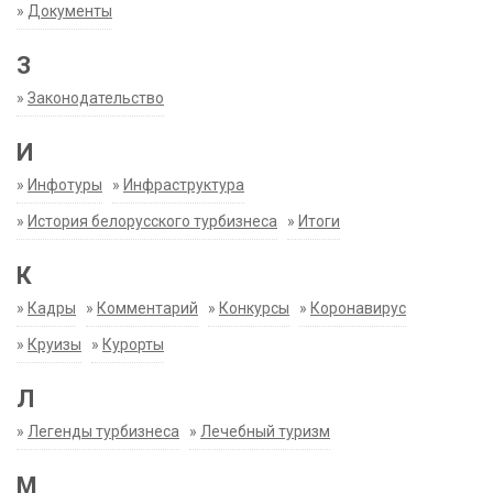
»
Документы
З
»
Законодательство
И
»
Инфотуры
»
Инфраструктура
»
История белорусского турбизнеса
»
Итоги
К
»
Кадры
»
Комментарий
»
Конкурсы
»
Коронавирус
»
Круизы
»
Курорты
Л
»
Легенды турбизнеса
»
Лечебный туризм
М