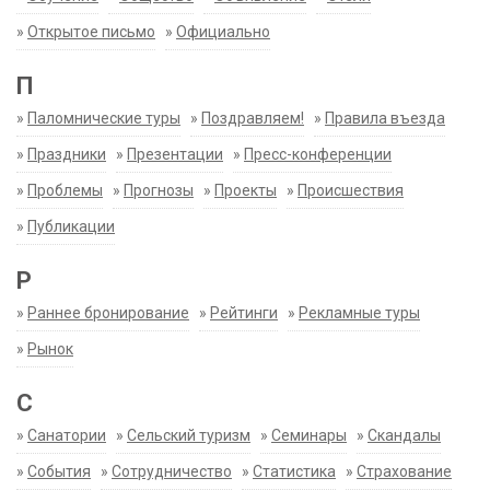
»
Открытое письмо
»
Официально
П
»
Паломнические туры
»
Поздравляем!
»
Правила въезда
»
Праздники
»
Презентации
»
Пресс-конференции
»
Проблемы
»
Прогнозы
»
Проекты
»
Происшествия
»
Публикации
Р
»
Раннее бронирование
»
Рейтинги
»
Рекламные туры
»
Рынок
С
»
Санатории
»
Сельский туризм
»
Семинары
»
Скандалы
»
События
»
Сотрудничество
»
Статистика
»
Страхование