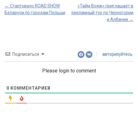
Post
←
Стартовало ROAD SHOW
«Тайм Вояж» приглашает в
Беларуси по городам Польши
рекламный тур по Черногории
navigation
и Албании
→
Подписаться
авторизуйтесь
Please login to comment
0
КОММЕНТАРИЕВ