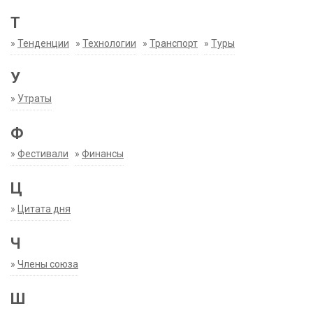
Т
»
Тенденции
»
Технологии
»
Транспорт
»
Туры
У
»
Утраты
Ф
»
Фестивали
»
Финансы
Ц
»
Цитата дня
Ч
»
Члены союза
Ш