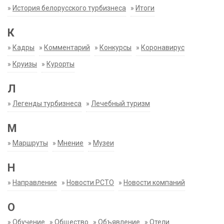
»
История белорусского турбизнеса
»
Итоги
К
»
Кадры
»
Комментарий
»
Конкурсы
»
Коронавирус
»
Круизы
»
Курорты
Л
»
Легенды турбизнеса
»
Лечебный туризм
М
»
Маршруты
»
Мнение
»
Музеи
Н
»
Направление
»
Новости РСТО
»
Новости компаний
О
»
Обучение
»
Общество
»
Объявление
»
Отели