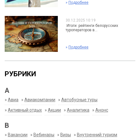
»
Подробнее
30.12.2025 10:19
Итоги: рейтинги белорусских
туроператоров в...
»
Подробнее
РУБРИКИ
А
»
Авиа
»
Авиакомпании
»
Автобусные туры
»
Активный отдых
»
Акции
»
Аналитика
»
Анонс
В
»
Вакансии
»
Вебинары
»
Визы
»
Внутренний туризм