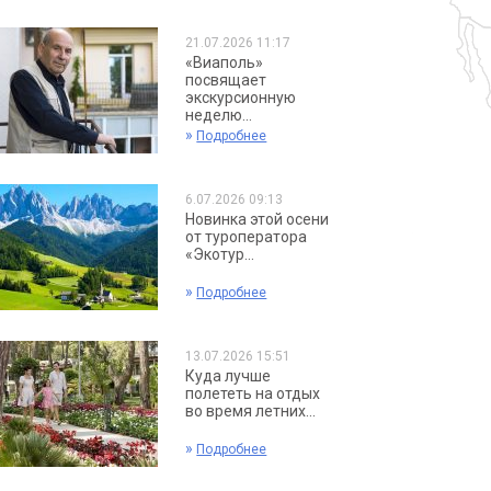
21.07.2026 11:17
«Виаполь»
посвящает
экскурсионную
неделю...
»
Подробнее
6.07.2026 09:13
Новинка этой осени
от туроператора
«Экотур...
»
Подробнее
13.07.2026 15:51
Куда лучше
полететь на отдых
во время летних...
»
Подробнее