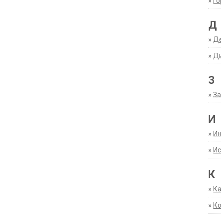
»
Г
Д
»
Д
»
Д
З
»
За
И
»
И
»
Ис
К
»
К
»
К