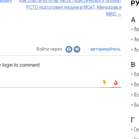
кевич
Как спасти хотя бы часть туристического сезона?
Р
РСТО подготовил письма в МСиТ, Минздрав и
МИД
→
А
»
А
»
Ак
Войти через
авторизуйтесь
»
А
В
 login to comment
»
В
»
Вн
»
Въ
»
В
Г
»
Га