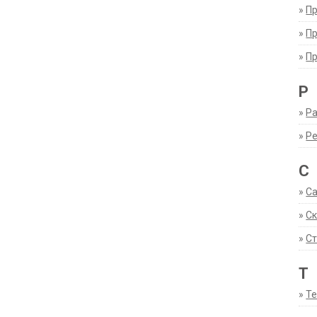
»
П
»
П
»
П
Р
»
Ра
»
Р
С
»
С
»
С
»
Ст
Т
»
Т