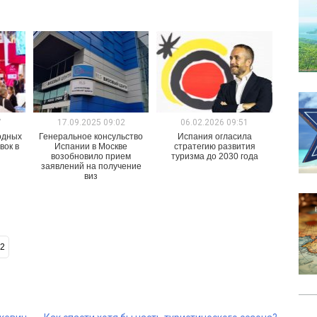
7
17.09.2025 09:02
06.02.2026 09:51
одных
Генеральное консульство
Испания огласила
вок в
Испании в Москве
стратегию развития
возобновило прием
туризма до 2030 года
заявлений на получение
виз
2