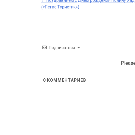
Post
←
Поздравляем с Днем рождения Полину Хад
(«Пегас Туристик»)
navigation
Подписаться
Please
0
КОММЕНТАРИЕВ