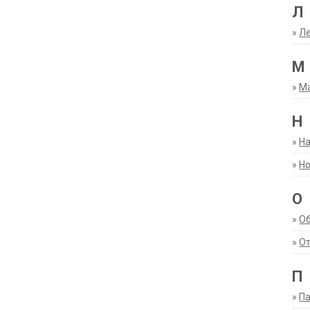
Л
»
Ле
М
»
М
Н
»
Н
»
Но
О
»
О
»
От
П
»
Па