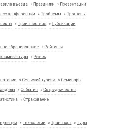
равила въезда
»
Праздники
»
Презентации
ресс-конференции
»
Проблемы
»
Прогнозы
роекты
»
Происшествия
»
Публикации
ннее бронирование
»
Рейтинги
екламные туры
»
Рынок
анатории
»
Сельский туризм
»
Семинары
кандалы
»
События
»
Сотрудничество
атистика
»
Страхование
енденции
»
Технологии
»
Транспорт
»
Туры