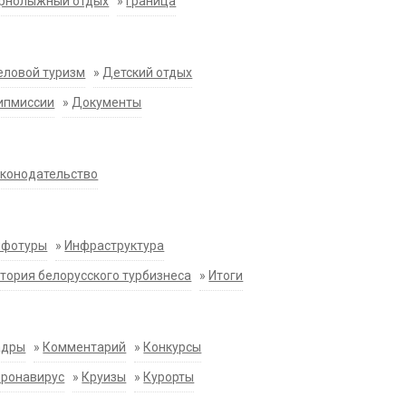
орнолыжный отдых
»
Граница
еловой туризм
»
Детский отдых
ипмиссии
»
Документы
конодательство
нфотуры
»
Инфраструктура
тория белорусского турбизнеса
»
Итоги
адры
»
Комментарий
»
Конкурсы
оронавирус
»
Круизы
»
Курорты