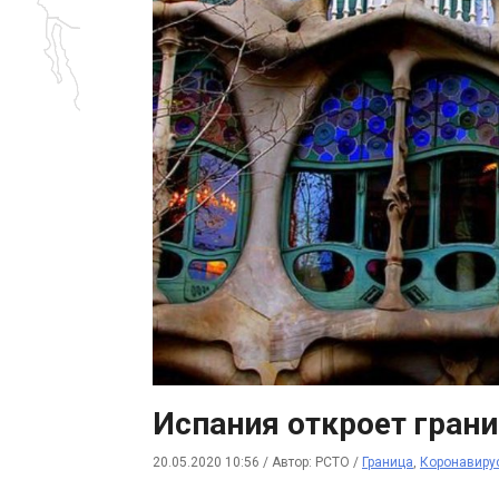
Испания откроет гран
20.05.2020 10:56
/
Автор: РСТО
/
Граница
,
Коронавиру