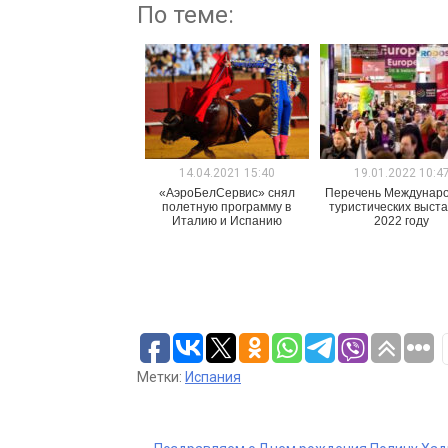
По теме:
14.04.2021 15:40
19.01.2022 10:4
«АэроБелСервис» снял
Перечень Междунар
полетную программу в
туристических выста
Италию и Испанию
2022 году
Метки:
Испания