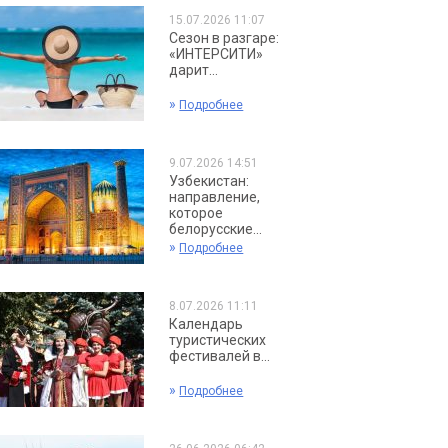
15.07.2026 11:07
Сезон в разгаре:
«ИНТЕРСИТИ»
дарит...
»
Подробнее
9.07.2026 14:51
Узбекистан:
направление,
которое
белорусские...
»
Подробнее
8.07.2026 11:11
Календарь
туристических
фестивалей в...
»
Подробнее