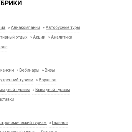
УБРИКИ
виа
»
Авиакомпании
»
Автобусные туры
тивный отдых
»
Акции
»
Аналитика
нонс
акансии
»
Вебинары
»
Визы
утренний туризм
»
Воркшоп
ездной туризм
»
Выездной туризм
ыставки
строномический туризм
»
Главное