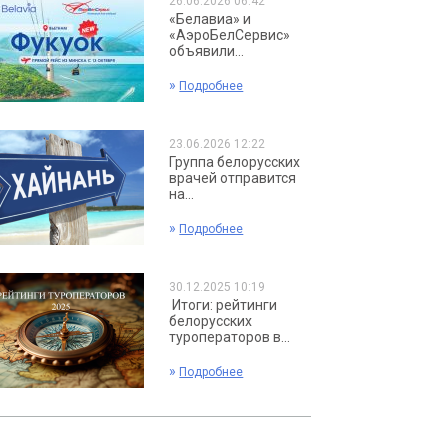
26.06.2026 06:42
«Белавиа» и
«АэроБелСервис»
объявили...
»
Подробнее
23.06.2026 12:22
Группа белорусских
врачей отправится
на...
»
Подробнее
30.12.2025 10:19
Итоги: рейтинги
белорусских
туроператоров в...
»
Подробнее