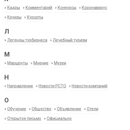
»
Кадры
»
Комментарий
»
Конкурсы
»
Коронавирус
»
Круизы
»
Курорты
Л
»
Легенды турбизнеса
»
Лечебный туризм
М
»
Маршруты
»
Мнение
»
Музеи
Н
»
Направление
»
Новости РСТО
»
Новости компаний
О
»
Обучение
»
Общество
»
Объявление
»
Отели
»
Открытое письмо
»
Официально