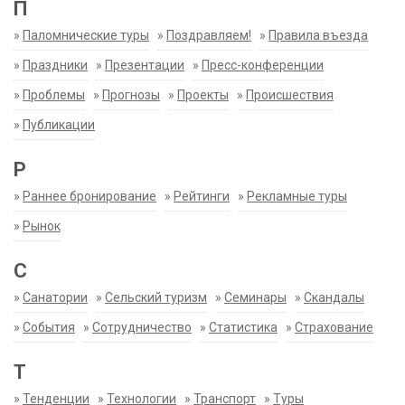
П
»
Паломнические туры
»
Поздравляем!
»
Правила въезда
»
Праздники
»
Презентации
»
Пресс-конференции
»
Проблемы
»
Прогнозы
»
Проекты
»
Происшествия
»
Публикации
Р
»
Раннее бронирование
»
Рейтинги
»
Рекламные туры
»
Рынок
С
»
Санатории
»
Сельский туризм
»
Семинары
»
Скандалы
»
События
»
Сотрудничество
»
Статистика
»
Страхование
Т
»
Тенденции
»
Технологии
»
Транспорт
»
Туры