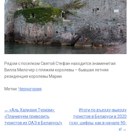
Рядом с поселком Святой Стефан находится знаменитая
Вилла Милочер с пляжем королевы – бывшая летняя
резиденция королевы Марии.
Метки:
Черногория
Post
←
«Аль Халидия Туризм»:
Итоги по въезду-выезду
«Планируем привозить
туристов в Беларуси в 2020
navigation
туристов из ОАЭ в Беларусь!»
году: цифры, как в начале 90-
х!
→