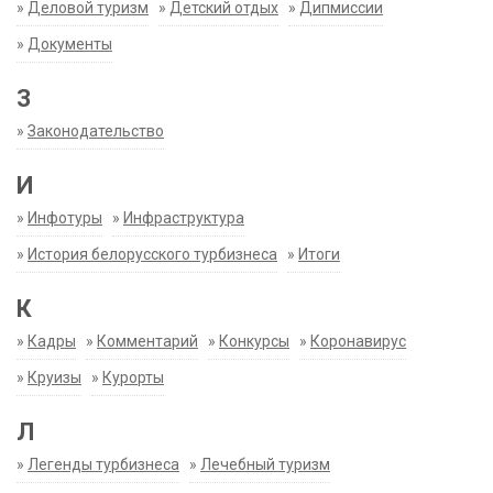
»
Деловой туризм
»
Детский отдых
»
Дипмиссии
»
Документы
З
»
Законодательство
И
»
Инфотуры
»
Инфраструктура
»
История белорусского турбизнеса
»
Итоги
К
»
Кадры
»
Комментарий
»
Конкурсы
»
Коронавирус
»
Круизы
»
Курорты
Л
»
Легенды турбизнеса
»
Лечебный туризм