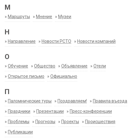
М
»
Маршруты
»
Мнение
»
Музеи
Н
»
Направление
»
Новости РСТО
»
Новости компаний
О
»
Обучение
»
Общество
»
Объявление
»
Отели
»
Открытое письмо
»
Официально
П
»
Паломнические туры
»
Поздравляем!
»
Правила въезда
»
Праздники
»
Презентации
»
Пресс-конференции
»
Проблемы
»
Прогнозы
»
Проекты
»
Происшествия
»
Публикации