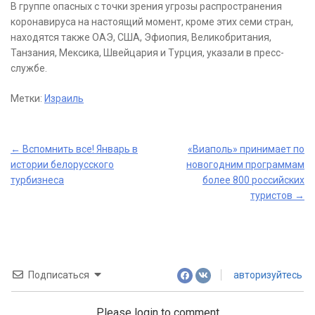
В группе опасных с точки зрения угрозы распространения
коронавируса на настоящий момент, кроме этих семи стран,
находятся также ОАЭ, США, Эфиопия, Великобритания,
Танзания, Мексика, Швейцария и Турция, указали в пресс-
службе.
Метки:
Израиль
Post
←
Вспомнить все! Январь в
«Виаполь» принимает по
истории белорусского
новогодним программам
navigation
турбизнеса
более 800 российских
туристов
→
Подписаться
авторизуйтесь
Please login to comment