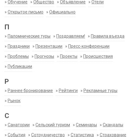
»
Обучение
»
Общество
»
Объявление
»
Отели
»
Открытое письмо
»
Официально
П
»
Паломнические туры
»
Поздравляем!
»
Правила въезда
»
Праздники
»
Презентации
»
Пресс-конференции
»
Проблемы
»
Прогнозы
»
Проекты
»
Происшествия
»
Публикации
Р
»
Раннее бронирование
»
Рейтинги
»
Рекламные туры
»
Рынок
С
»
Санатории
»
Сельский туризм
»
Семинары
»
Скандалы
»
События
»
Сотрудничество
»
Статистика
»
Страхование