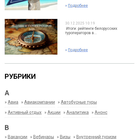
»
Подробнее
30.12.2025 10:19
Итоги: рейтинги белорусских
туроператоров в...
»
Подробнее
РУБРИКИ
А
»
Авиа
»
Авиакомпании
»
Автобусные туры
»
Активный отдых
»
Акции
»
Аналитика
»
Анонс
В
»
Вакансии
»
Вебинары
»
Визы
»
Внутренний туризм