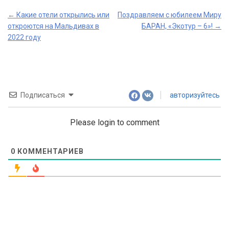
Post
←
Какие отели открылись или
Поздравляем с юбилеем Миру
откроются на Мальдивах в
БАРАН, «Экотур – 6»!
→
navigation
2022 году
Подписаться
авторизуйтесь
Please login to comment
0
КОММЕНТАРИЕВ