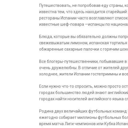
Путешествовать, не попробовав еду страны, к
известна тем, что здесь находится старейший 
рестораны Испании часто возглавляют список
известные шеф-повара —испанцы по национа
Блюда, которые вы обязательно должны попроб
свежевыжатым лимоном, испанская тортилья д
обжаренные сахарные палочки с горячим шок
Все блогеры-путешественники, побывавшие в И
очень дружелюбны. В отличие от жителей дру
холоднее, жители Испании гостеприимны и вс
Если нужно что-то спросить, можно просто ос
городах большинство людей знают английский
городах найти носителей английского языка с
Родина двух величайших футбольных команд 
ежегодно собирает миллионы футбольных боле
время матча Лиги чемпионов или Кубка Испан