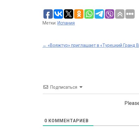
Метки:
Испания
Post
←
«Вояжтур» приглашает в «Турецкий Гранд 
navigation
Подписаться
Please
0
КОММЕНТАРИЕВ