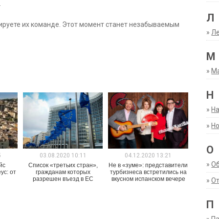
.
Л
ируете их команде. Этот момент станет незабываемым
»
Ле
М
»
М
Н
»
Н
»
Но
О
5
03.08.2020 10:11
04.12.2020 13:21
»
О
йс
Список «третьих стран»,
Не в «зуме»: представители
ус: от
гражданам которых
турбизнеса встретились на
разрешен въезд в ЕС
вкусном испанском вечере
»
От
П