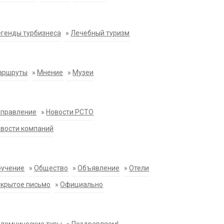
генды турбизнеса
»
Лечебный туризм
аршруты
»
Мнение
»
Музеи
аправление
»
Новости РСТО
вости компаний
бучение
»
Общество
»
Объявление
»
Отели
крытое письмо
»
Официально