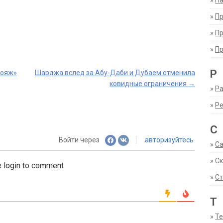
»
Па
»
П
»
П
»
П
Р
Вояж»
Шарджа вслед за Абу-Даби и Дубаем отменила
ковидные ограничения
→
»
Ра
»
Р
С
Войти через
авторизуйтесь
»
С
»
С
 login to comment
»
Ст
Т
»
Т