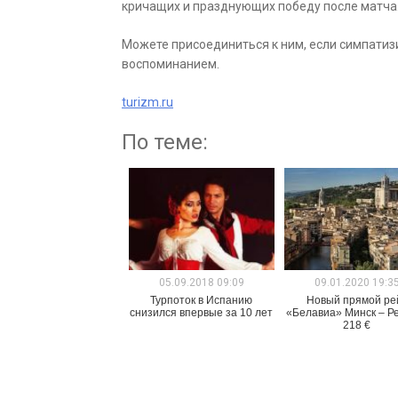
кричащих и празднующих победу после матча
Можете присоединиться к ним, если симпатиз
воспоминанием.
turizm.ru
По теме:
05.09.2018 09:09
09.01.2020 19:3
Турпоток в Испанию
Новый прямой ре
снизился впервые за 10 лет
«Белавиа» Минск – Ре
218 €