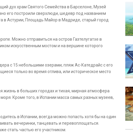
щий дух храм Святого Семейства в Барселоне, Музей
овно его построили сверхлюди, шедевр под названием
а в Астурии, Площадь Майор в Мадриде, старый город
вропе. Можно отправиться на остров Газтелугатхе в
риком искусственным мостом и на вершине которого
дера с 15 небольшими озерами, пляж Ас-Катедрайс с его
иеся только во время отлива, или историческое место
ая жизнь в больших городах и тихая, мирная атмосфера
 моря. Кроме того, в Испании масса самых разных музеев,
ходитесь в Испании, всегда можно попасть хотя бы на один
аивать вечеринки, танцевать и перевоплощаться.
же стать частью его участником.