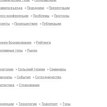
ломнические туры
»
Поздравляем!
равила въезда
»
Праздники
»
Презентации
ресс-конференции
»
Проблемы
»
Прогнозы
роекты
»
Происшествия
»
Публикации
ннее бронирование
»
Рейтинги
екламные туры
»
Рынок
анатории
»
Сельский туризм
»
Семинары
кандалы
»
События
»
Сотрудничество
атистика
»
Страхование
енденции
»
Технологии
»
Транспорт
»
Туры