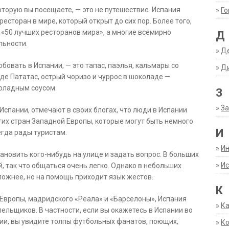
оторую вы посещаете, — это не путешествие. Испания
»
Г
ресторан в мире, который открыт до сих пор. Более того,
 «50 лучших ресторанов мира», а многие всемирно
Д
льности.
»
Д
овать в Испании, — это тапас, паэлья, кальмары со
»
Д
е Пататас, острый чоризо и чуррос в шоколаде —
оладным соусом.
З
»
За
спании, отмечают в своих блогах, что люди в Испании
гих стран Западной Европы, которые могут быть немного
И
егда рады туристам.
»
И
тановить кого-нибудь на улице и задать вопрос. В больших
»
Ис
, так что общаться очень легко. Однако в небольших
ложнее, но на помощь приходит язык жестов.
К
Европы, мадридского «Реала» и «Барселоны», Испания
»
К
льщиков. В частности, если вы окажетесь в Испании во
ии, вы увидите толпы футбольных фанатов, поющих,
»
К