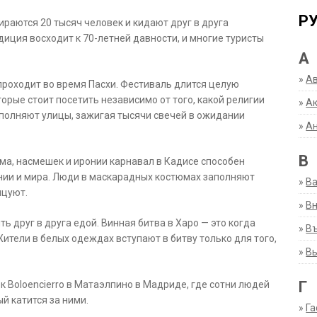
Р
раются 20 тысяч человек и кидают друг в друга
иция восходит к 70-летней давности, и многие туристы
А
»
А
проходит во время Пасхи. Фестиваль длится целую
орые стоит посетить независимо от того, какой религии
»
Ак
олняют улицы, зажигая тысячи свечей в ожидании
»
А
В
ма, насмешек и иронии карнавал в Кадисе способен
ии и мира. Люди в маскарадных костюмах заполняют
»
В
нцуют.
»
Вн
ь друг в друга едой. Винная битва в Харо — это когда
»
Въ
ители в белых одеждах вступают в битву только для того,
»
В
Г
 Boloencierro в Матаэлпино в Мадриде, где сотни людей
ый катится за ними.
»
Га