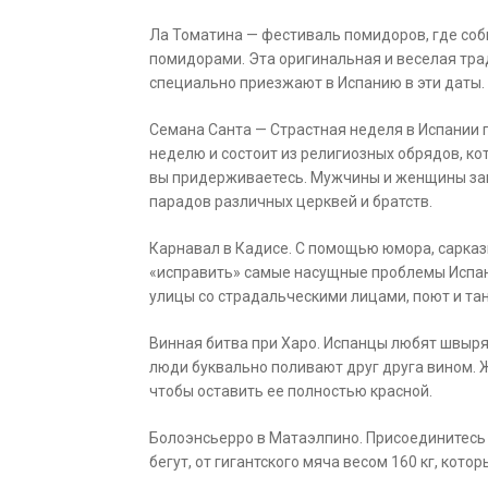
Ла Томатина — фестиваль помидоров, где соби
помидорами. Эта оригинальная и веселая трад
специально приезжают в Испанию в эти даты.
Семана Санта — Страстная неделя в Испании 
неделю и состоит из религиозных обрядов, кот
вы придерживаетесь. Мужчины и женщины зап
парадов различных церквей и братств.
Карнавал в Кадисе. С помощью юмора, сарказ
«исправить» самые насущные проблемы Испан
улицы со страдальческими лицами, поют и та
Винная битва при Харо. Испанцы любят швырят
люди буквально поливают друг друга вином. Ж
чтобы оставить ее полностью красной.
Болоэнсьерро в Матаэлпино. Присоединитесь к
бегут, от гигантского мяча весом 160 кг, котор