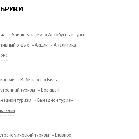
УБРИКИ
виа
»
Авиакомпании
»
Автобусные туры
тивный отдых
»
Акции
»
Аналитика
нонс
акансии
»
Вебинары
»
Визы
утренний туризм
»
Воркшоп
ездной туризм
»
Выездной туризм
ыставки
строномический туризм
»
Главное