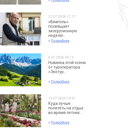
Подробнее
21.07.2026 11:17
«Виаполь»
посвящает
экскурсионную
неделю...
»
Подробнее
6.07.2026 09:13
Новинка этой осени
от туроператора
«Экотур...
»
Подробнее
13.07.2026 15:51
Куда лучше
полететь на отдых
во время летних...
»
Подробнее