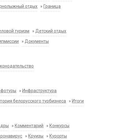
орнолыжный отдых
»
Граница
еловой туризм
»
Детский отдых
ипмиссии
»
Документы
конодательство
нфотуры
»
Инфраструктура
тория белорусского турбизнеса
»
Итоги
адры
»
Комментарий
»
Конкурсы
оронавирус
»
Круизы
»
Курорты