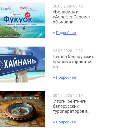
26.06.2026 06:42
«Белавиа» и
«АэроБелСервис»
объявили...
»
Подробнее
23.06.2026 12:22
Группа белорусских
врачей отправится
на...
»
Подробнее
30.12.2025 10:19
Итоги: рейтинги
белорусских
туроператоров в...
»
Подробнее