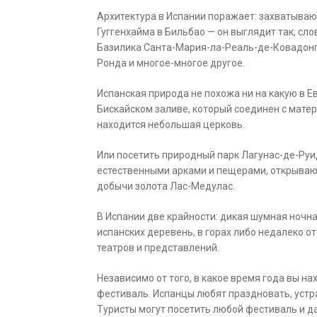
Архитектура в Испании поражает: захватываю
Гуггенхайма в Бильбао — он выглядит так, сл
Базилика Санта-Мария-ла-Реаль-де-Ковадонг
Ронда и многое-многое другое.
Испанская природа не похожа ни на какую в Е
Бискайском заливе, который соединен с мате
находится небольшая церковь.
Или посетить природный парк Лагунас-де-Руи
естественными арками и пещерами, открывающ
добычи золота Лас-Медулас.
В Испании две крайности: дикая шумная ночн
испанских деревень, в горах либо недалеко от
театров и представлений.
Независимо от того, в какое время года вы на
фестиваль. Испанцы любят праздновать, устр
Туристы могут посетить любой фестиваль и да