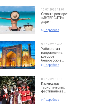
15.07.2026 11:07
Сезон в разгаре:
«ИНТЕРСИТИ»
дарит...
»
Подробнее
9.07.2026 14:51
Узбекистан:
направление,
которое
белорусские...
»
Подробнее
8.07.2026 11:11
Календарь
туристических
фестивалей в...
»
Подробнее