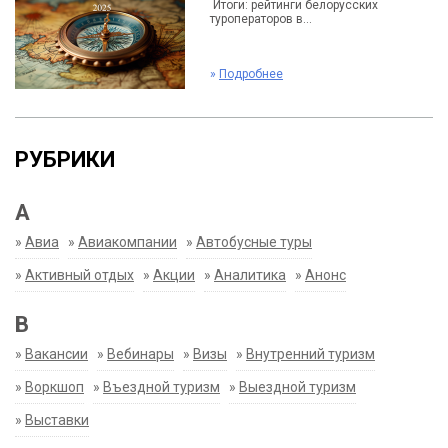
Итоги: рейтинги белорусских
туроператоров в...
»
Подробнее
РУБРИКИ
А
»
Авиа
»
Авиакомпании
»
Автобусные туры
»
Активный отдых
»
Акции
»
Аналитика
»
Анонс
В
»
Вакансии
»
Вебинары
»
Визы
»
Внутренний туризм
»
Воркшоп
»
Въездной туризм
»
Выездной туризм
»
Выставки