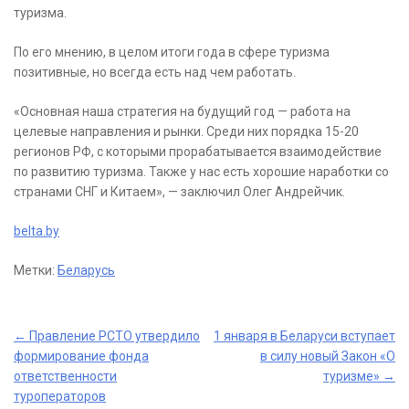
туризма.
По его мнению, в целом итоги года в сфере туризма
позитивные, но всегда есть над чем работать.
«Основная наша стратегия на будущий год — работа на
целевые направления и рынки. Среди них порядка 15-20
регионов РФ, с которыми прорабатывается взаимодействие
по развитию туризма. Также у нас есть хорошие наработки со
странами СНГ и Китаем», — заключил Олег Андрейчик.
belta.by
Метки:
Беларусь
Post
←
Правление РСТО утвердило
1 января в Беларуси вступает
формирование фонда
в силу новый Закон «О
navigation
ответственности
туризме»
→
туроператоров