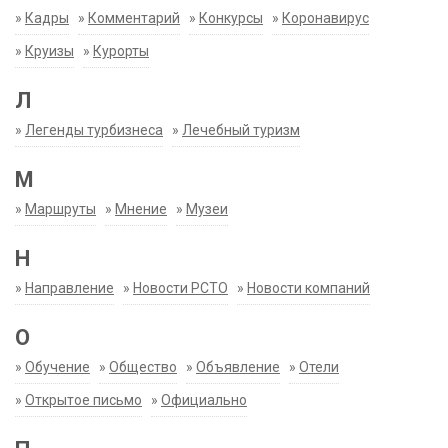
»
Кадры
»
Комментарий
»
Конкурсы
»
Коронавирус
»
Круизы
»
Курорты
Л
»
Легенды турбизнеса
»
Лечебный туризм
М
»
Маршруты
»
Мнение
»
Музеи
Н
»
Направление
»
Новости РСТО
»
Новости компаний
О
»
Обучение
»
Общество
»
Объявление
»
Отели
»
Открытое письмо
»
Официально