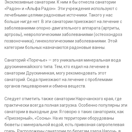
Эксклюзивные санатории. К ним я бы отнесла санатории
«Радон» и «Альфа Радон». Эти учреждения используют с
лечебными целями радоновые источники. Такого у нас
больше нигде нет. В эти санатории приезжают на лечение с
заболеваниями опорно-двигательного аппарата (артриты,
артрозы), неврологическими заболеваниями (остеохондроз
позвоночника), гинекологическими заболеваниями. Этой
категории больных назначаются радоновые ванны.
Санаторий «Поречье» — это уникальная минеральная вода
друскининкайского типа. Тем, кто ездил на лечение в
санатории Друскининкая, могу рекомендовать этот
санаторий. Сюда приезжают на лечение с проблемами
органов пищеварения и обмена веществ.
Следует отметить также санатории Нарочанского края, где
практически всегда полная загрузка. Особенно популярны эти
санатории в выходные дни. Я говорю о таких санаториях, как
«Приозерный», «Сосны». На их территории оборудованы
бюветы с минеральной водой, есть привозная сапропелевая
грязь. Расположены санатории по берегам озера Нарочь, в