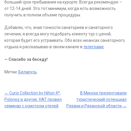
больший срок пребывания на курорте. Всегда рекомендую –
от 12-14 дней. Это тот минимум, когда есть возможность
получить в полном объеме процедуры.
Добавлю, что, зная тонкости санаториев и санаторного
лечения, я всегда могу подобрать клиенту тур с ценой,
которая будет его устраивать. Обо всех нюансах санаторного
отдыха я рассказываю в своем канале в
телеграме
.
— Спасибо за беседу!
Метки:
Беларусь
Post
←
Curio Collection by Hilton 4*,
В Минске презентовали
Polonez и другие: НАТ провел
туристический потенциал
navigation
семинар с осмотром отелей
Рязани и Рязанской области
→