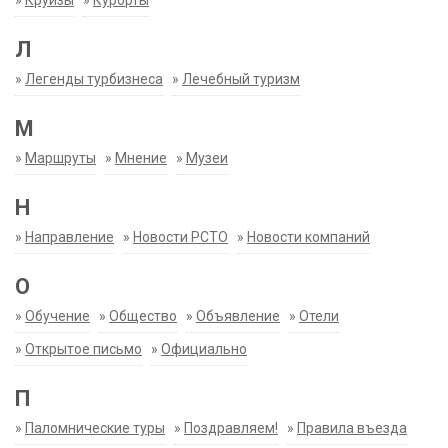
»
Круизы
»
Курорты
Л
»
Легенды турбизнеса
»
Лечебный туризм
М
»
Маршруты
»
Мнение
»
Музеи
Н
»
Направление
»
Новости РСТО
»
Новости компаний
О
»
Обучение
»
Общество
»
Объявление
»
Отели
»
Открытое письмо
»
Официально
П
»
Паломнические туры
»
Поздравляем!
»
Правила въезда