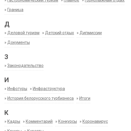
»
Гастрономический туризм
»
Главное
»
Горнолыжный отдых
»
Граница
Д
»
Деловой туризм
»
Детский отдых
»
Дипмиссии
»
Документы
З
»
Законодательство
И
»
Инфотуры
»
Инфраструктура
»
История белорусского турбизнеса
»
Итоги
К
»
Кадры
»
Комментарий
»
Конкурсы
»
Коронавирус