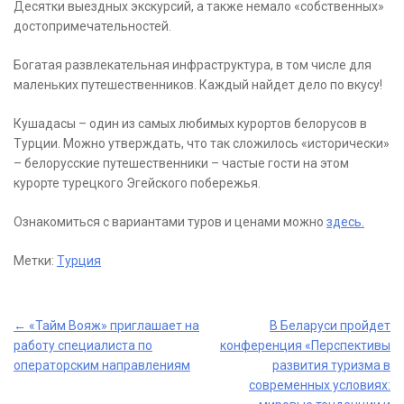
Десятки выездных экскурсий, а также немало «собственных»
достопримечательностей.
Богатая развлекательная инфраструктура, в том числе для
маленьких путешественников. Каждый найдет дело по вкусу!
Кушадасы – один из самых любимых курортов белорусов в
Турции. Можно утверждать, что так сложилось «исторически»
– белорусские путешественники – частые гости на этом
курорте турецкого Эгейского побережья.
Ознакомиться с вариантами туров и ценами можно
здесь.
Метки:
Турция
Post
←
«Тайм Вояж» приглашает на
В Беларуси пройдет
работу специалиста по
конференция «Перспективы
navigation
операторским направлениям
развития туризма в
современных условиях: