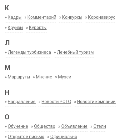
К
»
Кадры
»
Комментарий
»
Конкурсы
»
Коронавирус
»
Круизы
»
Курорты
Л
»
Легенды турбизнеса
»
Лечебный туризм
М
»
Маршруты
»
Мнение
»
Музеи
Н
»
Направление
»
Новости РСТО
»
Новости компаний
О
»
Обучение
»
Общество
»
Объявление
»
Отели
»
Открытое письмо
»
Официально