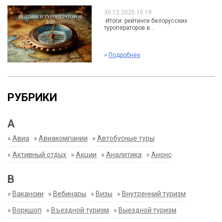
30.12.2025 10:19
Итоги: рейтинги белорусских
туроператоров в...
»
Подробнее
РУБРИКИ
А
»
Авиа
»
Авиакомпании
»
Автобусные туры
»
Активный отдых
»
Акции
»
Аналитика
»
Анонс
В
»
Вакансии
»
Вебинары
»
Визы
»
Внутренний туризм
»
Воркшоп
»
Въездной туризм
»
Выездной туризм