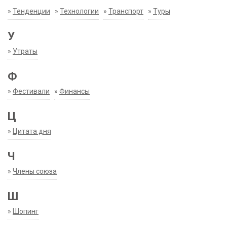
»
Тенденции
»
Технологии
»
Транспорт
»
Туры
У
»
Утраты
Ф
»
Фестивали
»
Финансы
Ц
»
Цитата дня
Ч
»
Члены союза
Ш
»
Шопинг