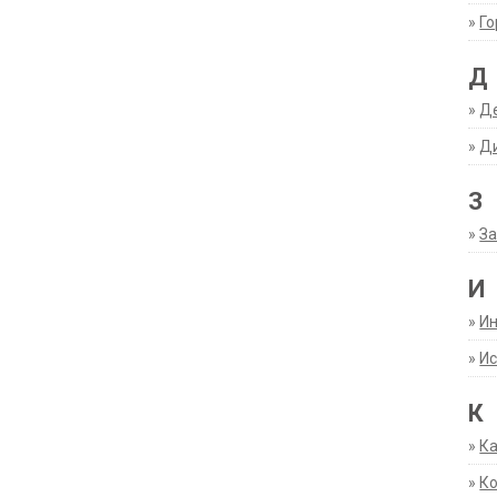
»
Г
Д
»
Д
»
Д
З
»
За
И
»
И
»
Ис
К
»
К
»
К