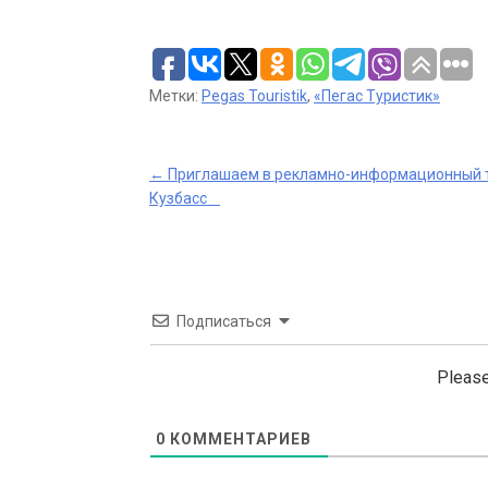
Метки:
Pegas Touristik
,
«Пегас Туристик»
Post
←
Приглашаем в рекламно-информационный т
Кузбасс
navigation
Подписаться
Please
0
КОММЕНТАРИЕВ