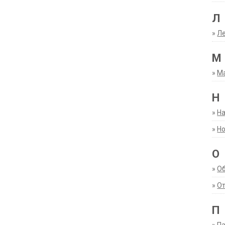
Л
»
Ле
М
»
М
Н
»
Н
»
Но
О
»
О
»
От
П