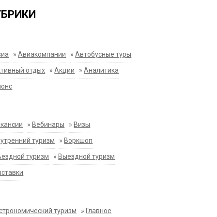
УБРИКИ
виа
»
Авиакомпании
»
Автобусные туры
тивный отдых
»
Акции
»
Аналитика
нонс
акансии
»
Вебинары
»
Визы
утренний туризм
»
Воркшоп
ездной туризм
»
Выездной туризм
ыставки
строномический туризм
»
Главное