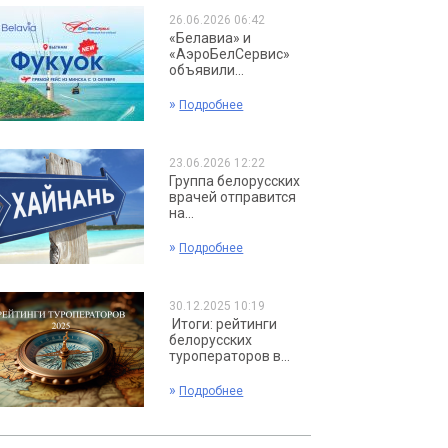
26.06.2026 06:42
«Белавиа» и
«АэроБелСервис»
объявили...
»
Подробнее
23.06.2026 12:22
Группа белорусских
врачей отправится
на...
»
Подробнее
30.12.2025 10:19
Итоги: рейтинги
белорусских
туроператоров в...
»
Подробнее