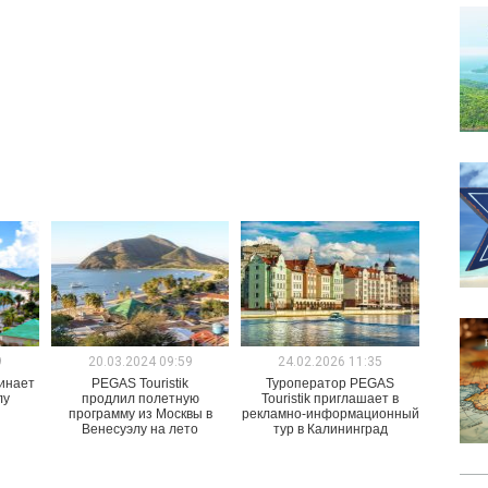
9
20.03.2024 09:59
24.02.2026 11:35
чинает
PEGAS Touristik
Туроператор PEGAS
лу
продлил полетную
Touristik приглашает в
программу из Москвы в
рекламно-информационный
Венесуэлу на лето
тур в Калининград