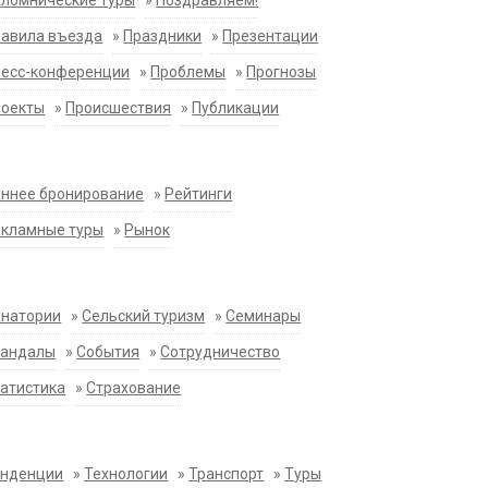
ломнические туры
»
Поздравляем!
равила въезда
»
Праздники
»
Презентации
ресс-конференции
»
Проблемы
»
Прогнозы
роекты
»
Происшествия
»
Публикации
ннее бронирование
»
Рейтинги
екламные туры
»
Рынок
анатории
»
Сельский туризм
»
Семинары
кандалы
»
События
»
Сотрудничество
атистика
»
Страхование
енденции
»
Технологии
»
Транспорт
»
Туры