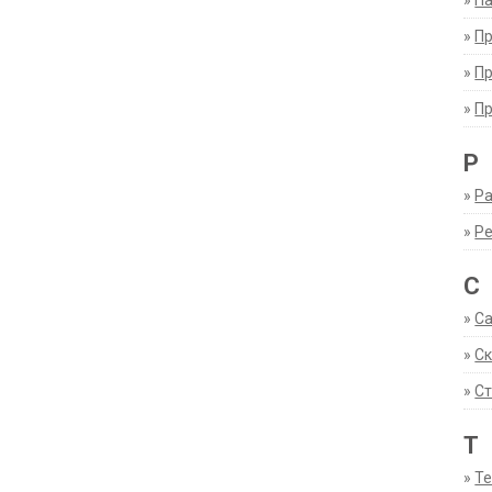
»
Па
»
П
»
П
»
П
Р
»
Ра
»
Р
С
»
С
»
С
»
Ст
Т
»
Т