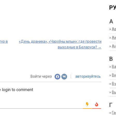
Р
А
»
А
»
Ак
ур в
«День драника», «Чароўны млын»: где провести
»
А
выходные в Беларуси?
→
В
»
В
»
Вн
Войти через
авторизуйтесь
»
Въ
 login to comment
»
В
Г
»
Га