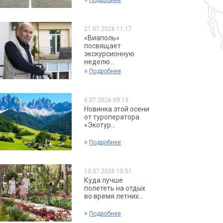
Подробнее
21.07.2026 11:17
«Виаполь»
посвящает
экскурсионную
неделю...
»
Подробнее
6.07.2026 09:13
Новинка этой осени
от туроператора
«Экотур...
»
Подробнее
13.07.2026 15:51
Куда лучше
полететь на отдых
во время летних...
»
Подробнее