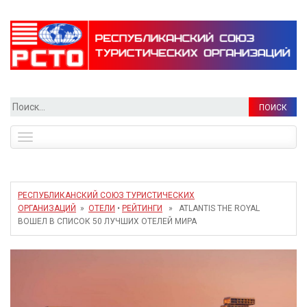
Найти:
Toggle
navigation
РЕСПУБЛИКАНСКИЙ СОЮЗ ТУРИСТИЧЕСКИХ
ОРГАНИЗАЦИЙ
»
ОТЕЛИ
•
РЕЙТИНГИ
» ATLANTIS THE ROYAL
ВОШЕЛ В СПИСОК 50 ЛУЧШИХ ОТЕЛЕЙ МИРА