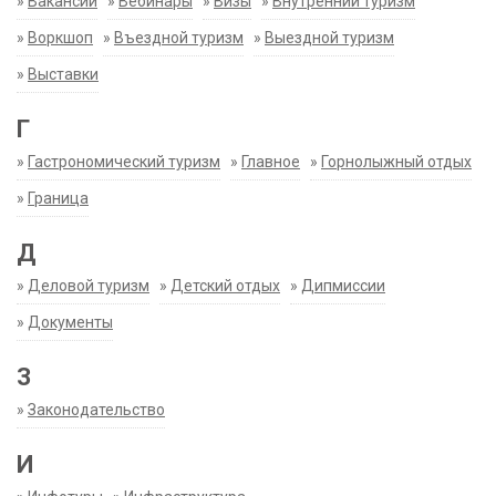
»
Вакансии
»
Вебинары
»
Визы
»
Внутренний туризм
»
Воркшоп
»
Въездной туризм
»
Выездной туризм
»
Выставки
Г
»
Гастрономический туризм
»
Главное
»
Горнолыжный отдых
»
Граница
Д
»
Деловой туризм
»
Детский отдых
»
Дипмиссии
»
Документы
З
»
Законодательство
И