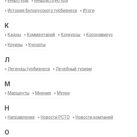
»
Инфотуры
»
Инфраструктура
»
История белорусского турбизнеса
»
Итоги
К
»
Кадры
»
Комментарий
»
Конкурсы
»
Коронавирус
»
Круизы
»
Курорты
Л
»
Легенды турбизнеса
»
Лечебный туризм
М
»
Маршруты
»
Мнение
»
Музеи
Н
»
Направление
»
Новости РСТО
»
Новости компаний
О