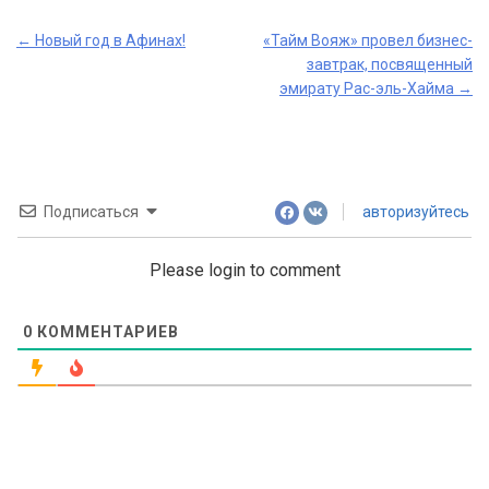
Post
←
Новый год в Афинах!
«Тайм Вояж» провел бизнес-
завтрак, посвященный
navigation
эмирату Рас-эль-Хайма
→
Подписаться
авторизуйтесь
Please login to comment
0
КОММЕНТАРИЕВ