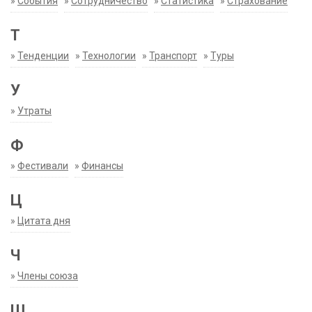
»
События
»
Сотрудничество
»
Статистика
»
Страхование
Т
»
Тенденции
»
Технологии
»
Транспорт
»
Туры
У
»
Утраты
Ф
»
Фестивали
»
Финансы
Ц
»
Цитата дня
Ч
»
Члены союза
Ш