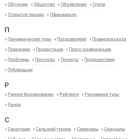
»
Обучение
»
Общество
»
Объявление
»
Отели
»
Открытое письмо
»
Официально
П
»
Паломнические туры
»
Поздравляем!
»
Правила въезда
»
Праздники
»
Презентации
»
Пресс-конференции
»
Проблемы
»
Прогнозы
»
Проекты
»
Происшествия
»
Публикации
Р
»
Раннее бронирование
»
Рейтинги
»
Рекламные туры
»
Рынок
С
»
Санатории
»
Сельский туризм
»
Семинары
»
Скандалы