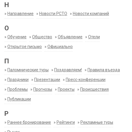
Н
»
Направление
»
Новости РСТО
»
Новости компаний
О
»
Обучение
»
Общество
»
Объявление
»
Отели
»
Открытое письмо
»
Официально
П
»
Паломнические туры
»
Поздравляем!
»
Правила въезда
»
Праздники
»
Презентации
»
Пресс-конференции
»
Проблемы
»
Прогнозы
»
Проекты
»
Происшествия
»
Публикации
Р
»
Раннее бронирование
»
Рейтинги
»
Рекламные туры