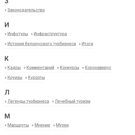
З
»
Законодательство
И
»
Инфотуры
»
Инфраструктура
»
История белорусского турбизнеса
»
Итоги
К
»
Кадры
»
Комментарий
»
Конкурсы
»
Коронавирус
»
Круизы
»
Курорты
Л
»
Легенды турбизнеса
»
Лечебный туризм
М
»
Маршруты
»
Мнение
»
Музеи