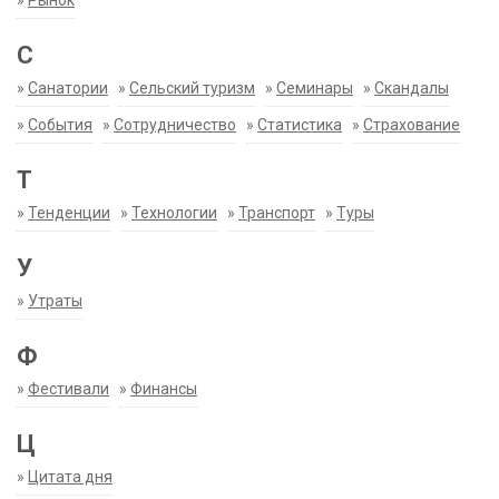
»
Рынок
С
»
Санатории
»
Сельский туризм
»
Семинары
»
Скандалы
»
События
»
Сотрудничество
»
Статистика
»
Страхование
Т
»
Тенденции
»
Технологии
»
Транспорт
»
Туры
У
»
Утраты
Ф
»
Фестивали
»
Финансы
Ц
»
Цитата дня