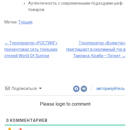
Аутентичность с современными подходами шеф-
поваров.
Метки:
Турция
Post
←
Туроператор «РОСТИНГ»
Туроператор «Вояжтур»
презентовал сеть турецких
приглашает в рекламный тур в
navigation
отелей World Of Sunrise
Таиланд: Краби – Пхукет
→
Подписаться
авторизуйтесь
Please login to comment
0
КОММЕНТАРИЕВ