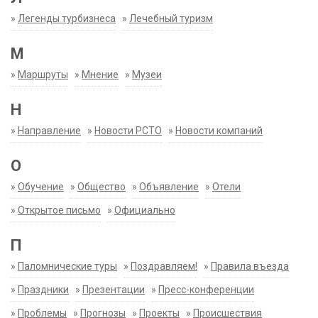
»
Легенды турбизнеса
»
Лечебный туризм
М
»
Маршруты
»
Мнение
»
Музеи
Н
»
Направление
»
Новости РСТО
»
Новости компаний
О
»
Обучение
»
Общество
»
Объявление
»
Отели
»
Открытое письмо
»
Официально
П
»
Паломнические туры
»
Поздравляем!
»
Правила въезда
»
Праздники
»
Презентации
»
Пресс-конференции
»
Проблемы
»
Прогнозы
»
Проекты
»
Происшествия