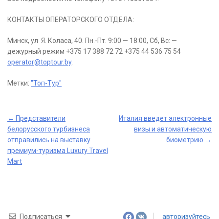
КОНТАКТЫ ОПЕРАТОРСКОГО ОТДЕЛА:
Минск, ул Я. Коласа, 40. Пн.-Пт. 9:00 — 18:00, Сб, Вс: —
дежурный режим +375 17 388 72 72 +375 44 536 75 54
operator@toptour.by
.
Метки:
"Топ-Тур"
Post
←
Представители
Италия введет электронные
белорусского турбизнеса
визы и автоматическую
navigation
отправились на выставку
биометрию
→
премиум-туризма Luxury Travel
Mart
Подписаться
авторизуйтесь