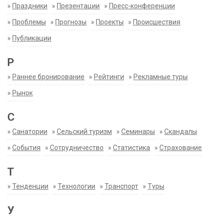
»
Праздники
»
Презентации
»
Пресс-конференции
»
Проблемы
»
Прогнозы
»
Проекты
»
Происшествия
»
Публикации
Р
»
Раннее бронирование
»
Рейтинги
»
Рекламные туры
»
Рынок
С
»
Санатории
»
Сельский туризм
»
Семинары
»
Скандалы
»
События
»
Сотрудничество
»
Статистика
»
Страхование
Т
»
Тенденции
»
Технологии
»
Транспорт
»
Туры
У