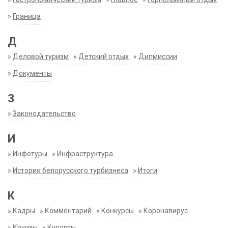
»
Граница
Д
»
Деловой туризм
»
Детский отдых
»
Дипмиссии
»
Документы
З
»
Законодательство
И
»
Инфотуры
»
Инфраструктура
»
История белорусского турбизнеса
»
Итоги
К
»
Кадры
»
Комментарий
»
Конкурсы
»
Коронавирус
»
Круизы
»
Курорты