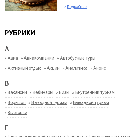
»
Подробнее
РУБРИКИ
А
»
Авиа
»
Авиакомпании
»
Автобусные туры
»
Активный отдых
»
Акции
»
Аналитика
»
Анонс
В
»
Вакансии
»
Вебинары
»
Визы
»
Внутренний туризм
»
Воркшоп
»
Въездной туризм
»
Выездной туризм
»
Выставки
Г
»
Гастрономический туризм
»
Главное
»
Горнолыжный отдых