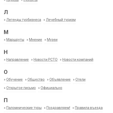
Л
»
Легенды турбизнеса
»
Лечебный туризм
М
»
Маршруты
»
Мнение
»
Музеи
Н
»
Направление
»
Новости РСТО
»
Новости компаний
О
»
Обучение
»
Общество
»
Объявление
»
Отели
»
Открытое письмо
»
Официально
П
»
Паломнические туры
»
Поздравляем!
»
Правила въезда