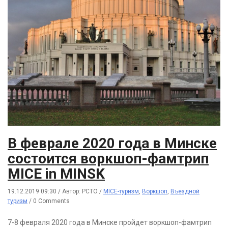
В феврале 2020 года в Минске
состоится воркшоп-фамтрип
MICE in MINSK
19.12.2019 09:30
/
Автор: РСТО
/
MICE-туризм
,
Воркшоп
,
Въездной
туризм
/
0 Comments
7-8 февраля 2020 года в Минске пройдет воркшоп-фамтрип