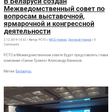
В Беларуси создан
Межведомственный совет по
вопросам выставочной,
ярмарочной и конгрессной
деятельности
2.12.2019 14:32
/
Автор: РСТО
/
MICE-туризм
,
Деловой туризм
/
0
Comments
РСТО в Межведомственном совете будет представлять глава
компании «Санни Трэвел» Александр Ванюков.
Метки:
Беларусь