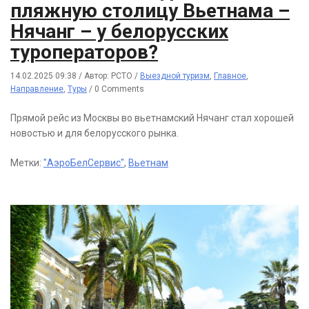
пляжную столицу Вьетнама –
Нячанг – у белорусских
туроператоров?
14.02.2025 09:38
/
Автор: РСТО
/
Выездной туризм
,
Главное
,
Направление
,
Туры
/
0 Comments
Прямой рейс из Москвы во вьетнамский Нячанг стал хорошей
новостью и для белорусского рынка.
Метки:
"АэроБелСервис"
,
Вьетнам