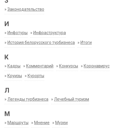
З
»
Законодательство
И
»
Инфотуры
»
Инфраструктура
»
История белорусского турбизнеса
»
Итоги
К
»
Кадры
»
Комментарий
»
Конкурсы
»
Коронавирус
»
Круизы
»
Курорты
Л
»
Легенды турбизнеса
»
Лечебный туризм
М
»
Маршруты
»
Мнение
»
Музеи