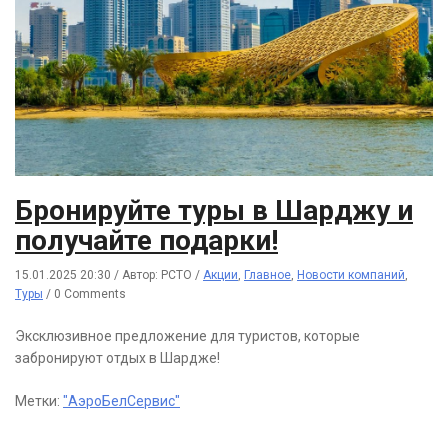
Бронируйте туры в Шарджу и
получайте подарки!
15.01.2025 20:30
/
Автор: РСТО
/
Акции
,
Главное
,
Новости компаний
,
Туры
/
0 Comments
Эксклюзивное предложение для туристов, которые
забронируют отдых в Шардже!
Метки:
"АэроБелСервис"