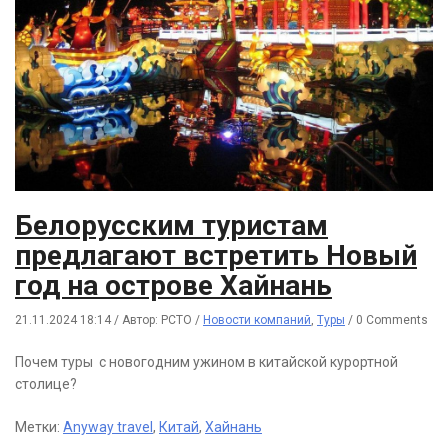
Белорусским туристам
предлагают встретить Новый
год на острове Хайнань
21.11.2024 18:14
/
Автор: РСТО
/
Новости компаний
,
Туры
/
0 Comments
Почем туры с новогодним ужином в китайской курортной
столице?
Метки:
Anyway travel
,
Китай
,
Хайнань