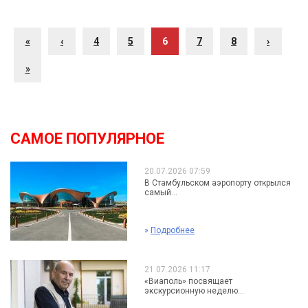
«
‹
4
5
6
7
8
›
»
САМОЕ ПОПУЛЯРНОЕ
20.07.2026 07:59
В Стамбульском аэропорту открылся
самый...
»
Подробнее
21.07.2026 11:17
«Виаполь» посвящает
экскурсионную неделю...