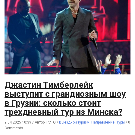
Джастин Тимберлейк
выступит с грандиозным шоу
в Грузии: сколько стоит
трехдневный тур из Минска?
9.04.2025 10:39
/
Автор: РСТО
/
Выездной туризм
,
Направление
,
Туры
/
0
Comments