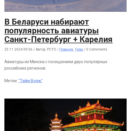
В Беларуси набирают
популярность авиатуры
Санкт-Петербург + Карелия
25.11.2024 09:56
/
Автор: РСТО
/
Главное
,
Туры
/
0 Comments
Авиатуры из Минска с посещением двух популярных
российских регионов.
Метки:
"Тайм Вояж"