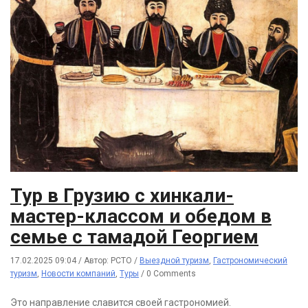
Тур в Грузию с хинкали-
мастер-классом и обедом в
семье с тамадой Георгием
17.02.2025 09:04
/
Автор: РСТО
/
Выездной туризм
,
Гастрономический
туризм
,
Новости компаний
,
Туры
/
0 Comments
Это направление славится своей гастрономией.