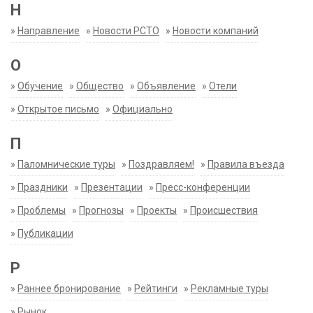
Н
»
Направление
»
Новости РСТО
»
Новости компаний
О
»
Обучение
»
Общество
»
Объявление
»
Отели
»
Открытое письмо
»
Официально
П
»
Паломнические туры
»
Поздравляем!
»
Правила въезда
»
Праздники
»
Презентации
»
Пресс-конференции
»
Проблемы
»
Прогнозы
»
Проекты
»
Происшествия
»
Публикации
Р
»
Раннее бронирование
»
Рейтинги
»
Рекламные туры
»
Рынок