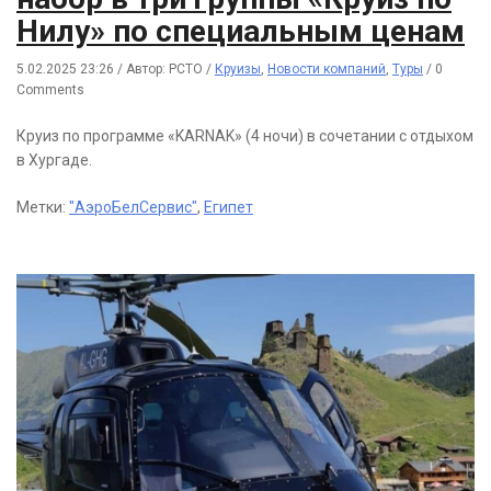
Нилу» по специальным ценам
5.02.2025 23:26
/
Автор: РСТО
/
Круизы
,
Новости компаний
,
Туры
/
0
Comments
Круиз по программе «KARNAK» (4 ночи) в сочетании с отдыхом
в Хургаде.
Метки:
"АэроБелСервис"
,
Египет