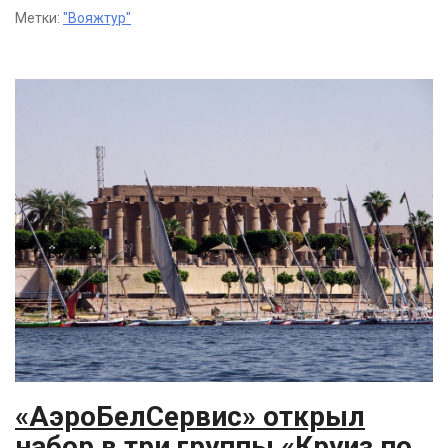
Метки:
"Вояжтур"
«АэроБелСервис» открыл
набор в три группы «Круиз по