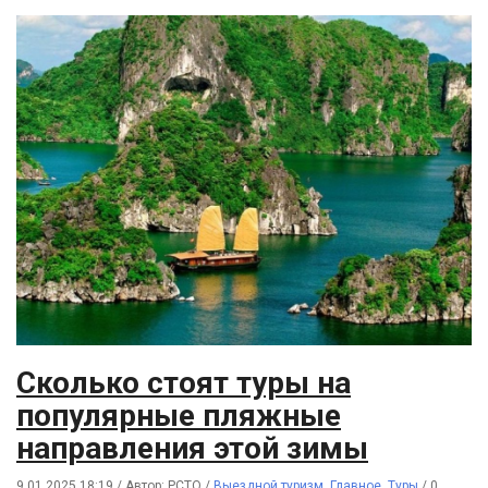
Сколько стоят туры на
популярные пляжные
направления этой зимы
9.01.2025 18:19
/
Автор: РСТО
/
Выездной туризм
,
Главное
,
Туры
/
0