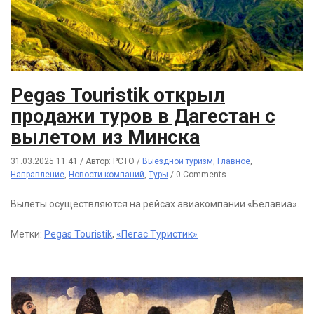
Pegas Touristik открыл
продажи туров в Дагестан с
вылетом из Минска
31.03.2025 11:41
/
Автор: РСТО
/
Выездной туризм
,
Главное
,
Направление
,
Новости компаний
,
Туры
/
0 Comments
Вылеты осуществляются на рейсах авиакомпании «Белавиа».
Метки:
Pegas Touristik
,
«Пегас Туристик»