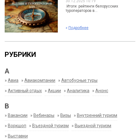
30.12.2025 10:19
Итоги: рейтинги белорусских
туроператоров в...
»
Подробнее
РУБРИКИ
А
»
Авиа
»
Авиакомпании
»
Автобусные туры
»
Активный отдых
»
Акции
»
Аналитика
»
Анонс
В
»
Вакансии
»
Вебинары
»
Визы
»
Внутренний туризм
»
Воркшоп
»
Въездной туризм
»
Выездной туризм
»
Выставки