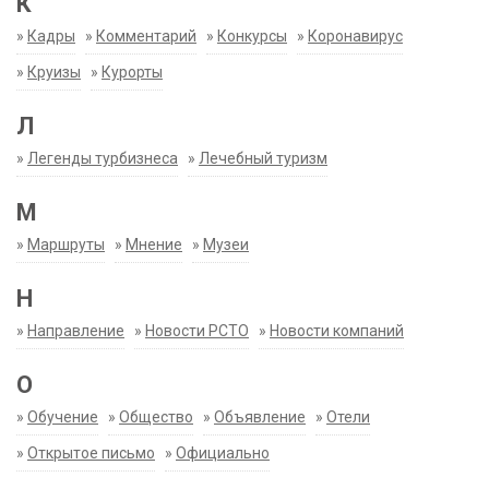
К
»
Кадры
»
Комментарий
»
Конкурсы
»
Коронавирус
»
Круизы
»
Курорты
Л
»
Легенды турбизнеса
»
Лечебный туризм
М
»
Маршруты
»
Мнение
»
Музеи
Н
»
Направление
»
Новости РСТО
»
Новости компаний
О
»
Обучение
»
Общество
»
Объявление
»
Отели
»
Открытое письмо
»
Официально