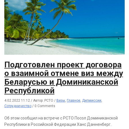
Подготовлен проект договора
о взаимной отмене виз между
Беларусью и Доминиканской
Республикой
4.02.2022 11:12
/
Автор: РСТО
/
Визы
,
Главное
,
Дипмиссии
,
Сотрудничество
/
0 Comments
Об этом сообщил на встрече с РСТО Посол Доминиканской
Республики в Российской Федерации Ханс Данненберг.