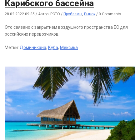
Карибского бассейна
28.02.2022 09:35
/
Автор: РСТО
/
Проблемы
,
Рынок
/
0 Comments
Это связано с закрытием воздушного пространства ЕС для
российских перевозчиков.
Метки:
Доминикана
,
Куба
,
Мексика