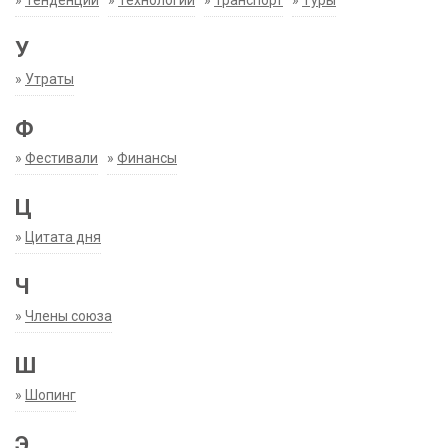
»
Тенденции
»
Технологии
»
Транспорт
»
Туры
У
»
Утраты
Ф
»
Фестивали
»
Финансы
Ц
»
Цитата дня
Ч
»
Члены союза
Ш
»
Шопинг
Э