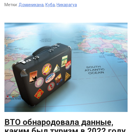
Метки:
Доминикана
,
Куба
,
Никарагуа
ВТО обнародовала данные,
каким был туризм в 2022 году