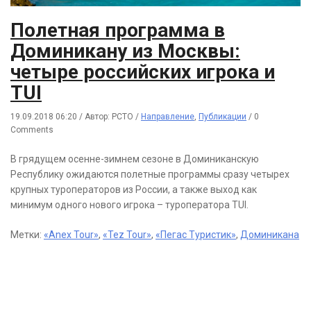
Полетная программа в
Доминикану из Москвы:
четыре российских игрока и
TUI
19.09.2018 06:20
/
Автор: РСТО
/
Направление
,
Публикации
/
0
Comments
В грядущем осенне-зимнем сезоне в Доминиканскую
Республику ожидаются полетные программы сразу четырех
крупных туроператоров из России, а также выход как
минимум одного нового игрока – туроператора TUI.
Метки:
«Anex Tour»
,
«Tez Tour»
,
«Пегас Туристик»
,
Доминикана