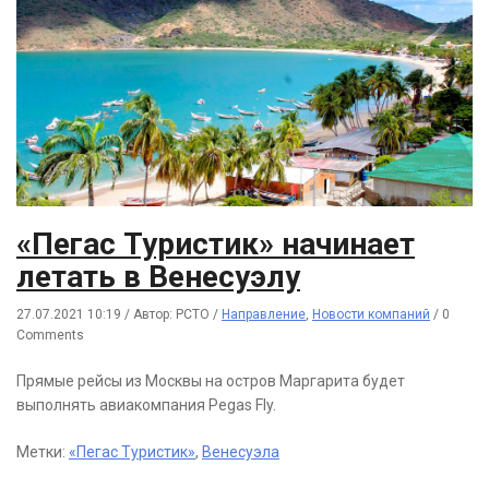
«Пегас Туристик» начинает
летать в Венесуэлу
27.07.2021 10:19
/
Автор: РСТО
/
Направление
,
Новости компаний
/
0
Comments
Прямые рейсы из Москвы на остров Маргарита будет
выполнять авиакомпания Pegas Fly.
Метки:
«Пегас Туристик»
,
Венесуэла