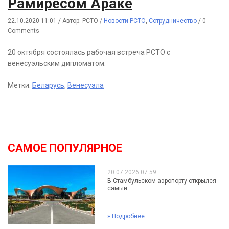
Рамиресом Араке
22.10.2020 11:01
/
Автор: РСТО
/
Новости РСТО
,
Сотрудничество
/
0
Comments
20 октября состоялась рабочая встреча РСТО с
венесуэльским дипломатом.
Метки:
Беларусь
,
Венесуэла
САМОЕ ПОПУЛЯРНОЕ
20.07.2026 07:59
В Стамбульском аэропорту открылся
самый...
»
Подробнее