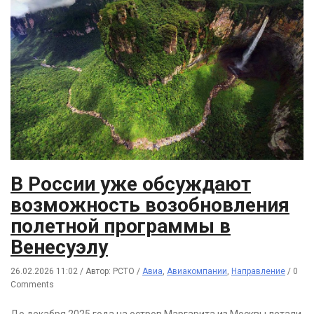
В России уже обсуждают
возможность возобновления
полетной программы в
Венесуэлу
26.02.2026 11:02
/
Автор: РСТО
/
Авиа
,
Авиакомпании
,
Направление
/
0
Comments