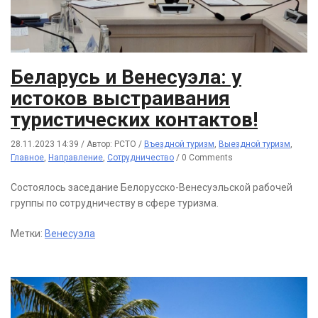
Беларусь и Венесуэла: у
истоков выстраивания
туристических контактов!
28.11.2023 14:39
/
Автор: РСТО
/
Въездной туризм
,
Выездной туризм
,
Главное
,
Направление
,
Сотрудничество
/
0 Comments
Состоялось заседание Белорусско-Венесуэльской рабочей
группы по сотрудничеству в сфере туризма.
Метки:
Венесуэла