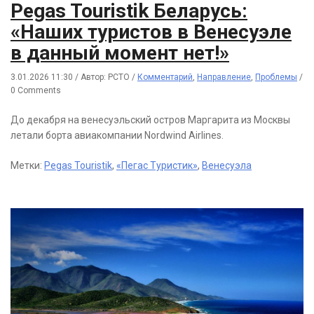
Pegas Touristik Беларусь:
«Наших туристов в Венесуэле
в данный момент нет!»
3.01.2026 11:30
/
Автор: РСТО
/
Комментарий
,
Направление
,
Проблемы
/
0 Comments
До декабря на венесуэльский остров Маргарита из Москвы
летали борта авиакомпании Nordwind Airlines.
Метки:
Pegas Touristik
,
«Пегас Туристик»
,
Венесуэла