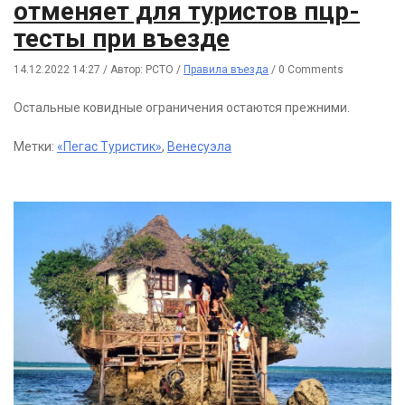
отменяет для туристов пцр-
тесты при въезде
14.12.2022 14:27
/
Автор: РСТО
/
Правила въезда
/
0 Comments
Остальные ковидные ограничения остаются прежними.
Метки:
«Пегас Туристик»
,
Венесуэла