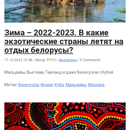
Зима – 2022-2023. В какие
экзотические страны летят на
отдых белорусы?
17.10.2022 10:48
/
Автор: РСТО
/
Аналитика
/
0 Comments
Мальдивы, Вьетнам, Таиланд и даже Венесуэла с Кубой.
Метки:
Венесуэла
,
Индия
,
Куба
,
Мальдивы
,
Мексика