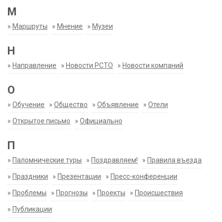
М
»
Маршруты
»
Мнение
»
Музеи
Н
»
Направление
»
Новости РСТО
»
Новости компаний
О
»
Обучение
»
Общество
»
Объявление
»
Отели
»
Открытое письмо
»
Официально
П
»
Паломнические туры
»
Поздравляем!
»
Правила въезда
»
Праздники
»
Презентации
»
Пресс-конференции
»
Проблемы
»
Прогнозы
»
Проекты
»
Происшествия
»
Публикации