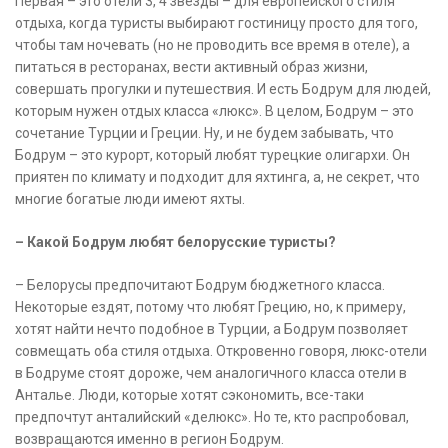
Первая – это отели 3, 4 звезды – для европейского стиля
отдыха, когда туристы выбирают гостиницу просто для того,
чтобы там ночевать (но не проводить все время в отеле), а
питаться в ресторанах, вести активный образ жизни,
совершать прогулки и путешествия. И есть Бодрум для людей,
которым нужен отдых класса «люкс». В целом, Бодрум – это
сочетание Турции и Греции. Ну, и не будем забывать, что
Бодрум – это курорт, который любят турецкие олигархи. Он
приятен по климату и подходит для яхтинга, а, не секрет, что
многие богатые люди имеют яхты.
– Какой Бодрум любят белорусские туристы?
– Белорусы предпочитают Бодрум бюджетного класса.
Некоторые ездят, потому что любят Грецию, но, к примеру,
хотят найти нечто подобное в Турции, а Бодрум позволяет
совмещать оба стиля отдыха. Откровенно говоря, люкс-отели
в Бодруме стоят дороже, чем аналогичного класса отели в
Анталье. Люди, которые хотят сэкономить, все-таки
предпочтут анталийский «делюкс». Но те, кто распробовал,
возвращаются именно в регион Бодрум.