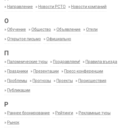
»
Направление
»
Новости РСТО
»
Новости компаний
О
»
Обучение
»
Общество
»
Объявление
»
Отели
»
Открытое письмо
»
Официально
П
»
Паломнические туры
»
Поздравляем!
»
Правила въезда
»
Праздники
»
Презентации
»
Пресс-конференции
»
Проблемы
»
Прогнозы
»
Проекты
»
Происшествия
»
Публикации
Р
»
Раннее бронирование
»
Рейтинги
»
Рекламные туры
»
Рынок