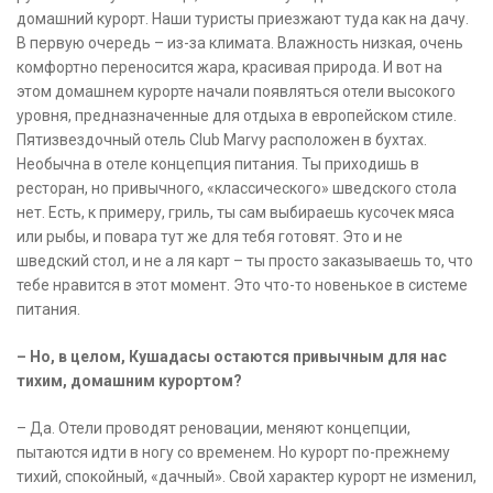
домашний курорт. Наши туристы приезжают туда как на дачу.
В первую очередь – из-за климата. Влажность низкая, очень
комфортно переносится жара, красивая природа. И вот на
этом домашнем курорте начали появляться отели высокого
уровня, предназначенные для отдыха в европейском стиле.
Пятизвездочный отель Club Marvy расположен в бухтах.
Необычна в отеле концепция питания. Ты приходишь в
ресторан, но привычного, «классического» шведского стола
нет. Есть, к примеру, гриль, ты сам выбираешь кусочек мяса
или рыбы, и повара тут же для тебя готовят. Это и не
шведский стол, и не а ля карт – ты просто заказываешь то, что
тебе нравится в этот момент. Это что-то новенькое в системе
питания.
– Но, в целом, Кушадасы остаются привычным для нас
тихим, домашним курортом?
– Да. Отели проводят реновации, меняют концепции,
пытаются идти в ногу со временем. Но курорт по-прежнему
тихий, спокойный, «дачный». Свой характер курорт не изменил,