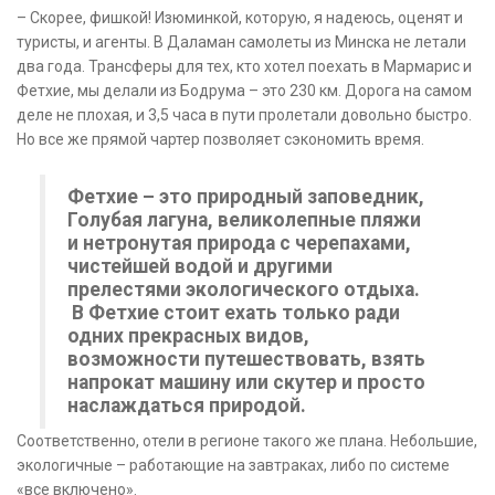
– Скорее, фишкой! Изюминкой, которую, я надеюсь, оценят и
туристы, и агенты. В Даламан самолеты из Минска не летали
два года. Трансферы для тех, кто хотел поехать в Мармарис и
Фетхие, мы делали из Бодрума – это 230 км. Дорога на самом
деле не плохая, и 3,5 часа в пути пролетали довольно быстро.
Но все же прямой чартер позволяет сэкономить время.
Фетхие – это природный заповедник,
Голубая лагуна, великолепные пляжи
и нетронутая природа с черепахами,
чистейшей водой и другими
прелестями экологического отдыха.
В Фетхие стоит ехать только ради
одних прекрасных видов,
возможности путешествовать, взять
напрокат машину или скутер и просто
наслаждаться природой.
Соответственно, отели в регионе такого же плана. Небольшие,
экологичные – работающие на завтраках, либо по системе
«все включено».