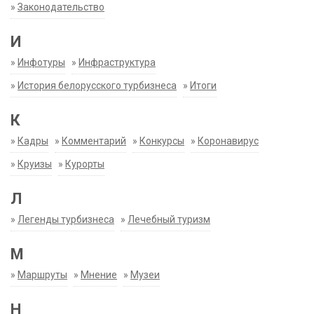
»
Законодательство
И
»
Инфотуры
»
Инфраструктура
»
История белорусского турбизнеса
»
Итоги
К
»
Кадры
»
Комментарий
»
Конкурсы
»
Коронавирус
»
Круизы
»
Курорты
Л
»
Легенды турбизнеса
»
Лечебный туризм
М
»
Маршруты
»
Мнение
»
Музеи
Н