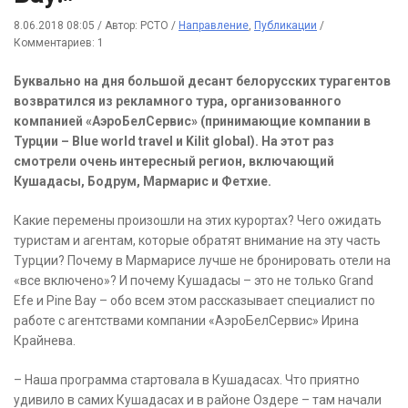
8.06.2018 08:05
/
Автор: РСТО
/
Направление
,
Публикации
/
Комментариев: 1
Буквально на дня большой десант белорусских турагентов
возвратился из рекламного тура, организованного
компанией «АэроБелСервис» (принимающие компании в
Турции – Blue world travel и Kilit global). На этот раз
смотрели очень интересный регион, включающий
Кушадасы, Бодрум, Мармарис и Фетхие.
Какие перемены произошли на этих курортах? Чего ожидать
туристам и агентам, которые обратят внимание на эту часть
Турции? Почему в Мармарисе лучше не бронировать отели на
«все включено»? И почему Кушадасы – это не только Grand
Efe и Pine Bay – обо всем этом рассказывает специалист по
работе с агентствами компании «АэроБелСервис» Ирина
Крайнева.
– Наша программа стартовала в Кушадасах. Что приятно
удивило в самих Кушадасах и в районе Оздере – там начали