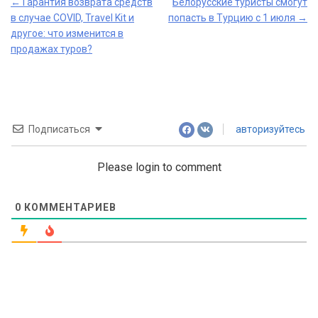
Post
←
Гарантия возврата средств
Белорусские туристы смогут
в случае COVID, Travel Kit и
попасть в Турцию с 1 июля
→
navigation
другое: что изменится в
продажах туров?
Подписаться
авторизуйтесь
Please login to comment
0
КОММЕНТАРИЕВ