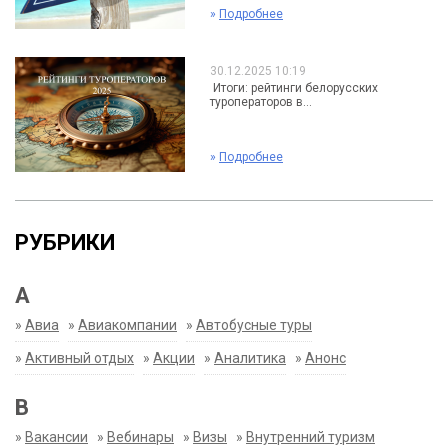
»
Подробнее
30.12.2025 10:19
Итоги: рейтинги белорусских
туроператоров в...
»
Подробнее
РУБРИКИ
А
»
Авиа
»
Авиакомпании
»
Автобусные туры
»
Активный отдых
»
Акции
»
Аналитика
»
Анонс
В
»
Вакансии
»
Вебинары
»
Визы
»
Внутренний туризм