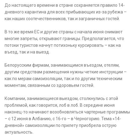
До настоящего времени в стране сохраняется правило 14-
дневного карантина для всех прибывающих из-за рубежа –
как наших соотечественников, так и заграничных гостей.
В то же время ЕС и другие страны с начала июня снимают
многие запреты, открывают границы. Предполагается, что
потоки туристов начнут потихоньку курсировать – как на
въезд, так и на выезд.
Белорусским фирмам, занимающимся въездом, отелям,
другим средствам размещения нужны четкие инструкции –
как по мерам самоизоляции, так и по другим техническим
моментам, связанным со здоровьем гостей.
Компании, занимающиеся выездом, столкнулись с этой
проблемой, как говорится, лоб в лоб. В середине июня
наконец-то начинают возобновляться чартерные программы
– с 12 июня в Албанию, с 16-го – в Черногорию. Тема «14-
дневной» самоизоляции по прилету приобрела острую
актуальность.