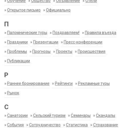
»
Обучение
»
Общество
»
Объявление
»
Отели
»
Открытое письмо
»
Официально
П
»
Паломнические туры
»
Поздравляем!
»
Правила въезда
»
Праздники
»
Презентации
»
Пресс-конференции
»
Проблемы
»
Прогнозы
»
Проекты
»
Происшествия
»
Публикации
Р
»
Раннее бронирование
»
Рейтинги
»
Рекламные туры
»
Рынок
С
»
Санатории
»
Сельский туризм
»
Семинары
»
Скандалы
»
События
»
Сотрудничество
»
Статистика
»
Страхование