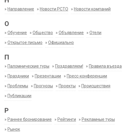
Н
»
Направление
»
Новости РСТО
»
Новости компаний
О
»
Обучение
»
Общество
»
Объявление
»
Отели
»
Открытое письмо
»
Официально
П
»
Паломнические туры
»
Поздравляем!
»
Правила въезда
»
Праздники
»
Презентации
»
Пресс-конференции
»
Проблемы
»
Прогнозы
»
Проекты
»
Происшествия
»
Публикации
Р
»
Раннее бронирование
»
Рейтинги
»
Рекламные туры
»
Рынок