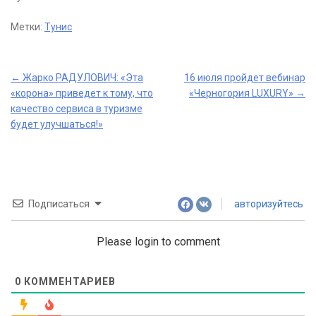
Метки:
Тунис
Post
←
Жарко РАДУЛОВИЧ: «Эта
16 июля пройдет вебинар
«корона» приведет к тому, что
«Черногория LUXURY»
→
navigation
качество сервиса в туризме
будет улучшаться!»
Подписаться
авторизуйтесь
Please login to comment
0
КОММЕНТАРИЕВ