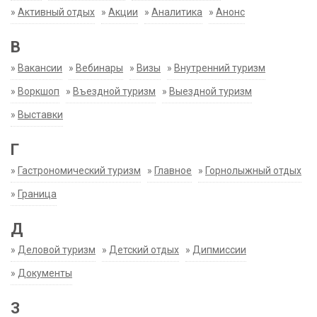
»
Активный отдых
»
Акции
»
Аналитика
»
Анонс
В
»
Вакансии
»
Вебинары
»
Визы
»
Внутренний туризм
»
Воркшоп
»
Въездной туризм
»
Выездной туризм
»
Выставки
Г
»
Гастрономический туризм
»
Главное
»
Горнолыжный отдых
»
Граница
Д
»
Деловой туризм
»
Детский отдых
»
Дипмиссии
»
Документы
З