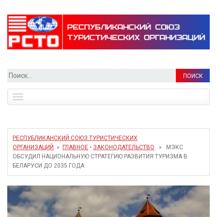
Найти:
Toggle
navigation
РЕСПУБЛИКАНСКИЙ СОЮЗ ТУРИСТИЧЕСКИХ
ОРГАНИЗАЦИЙ
»
ГЛАВНОЕ
•
ЗАКОНОДАТЕЛЬСТВО
» МЭКС
ОБСУДИЛ НАЦИОНАЛЬНУЮ СТРАТЕГИЮ РАЗВИТИЯ ТУРИЗМА В
БЕЛАРУСИ ДО 2035 ГОДА