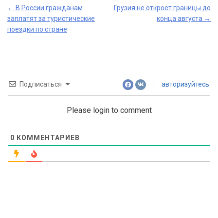
Post
←
В России гражданам
Грузия не откроет границы до
заплатят за туристические
конца августа
→
navigation
поездки по стране
Подписаться
авторизуйтесь
Please login to comment
0
КОММЕНТАРИЕВ