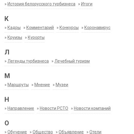
»
История белорусского турбизнеса
»
Итоги
К
»
Кадры
»
Комментарий
»
Конкурсы
»
Коронавирус
»
Круизы
»
Курорты
Л
»
Легенды турбизнеса
»
Лечебный туризм
М
»
Маршруты
»
Мнение
»
Музеи
Н
»
Направление
»
Новости РСТО
»
Новости компаний
О
»
Обучение
»
Общество
»
Объявление
»
Отели