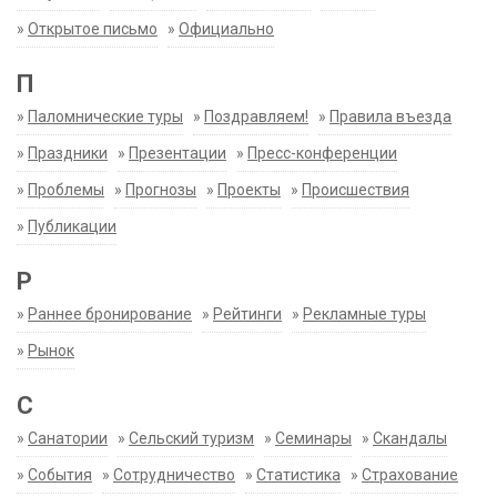
»
Открытое письмо
»
Официально
П
»
Паломнические туры
»
Поздравляем!
»
Правила въезда
»
Праздники
»
Презентации
»
Пресс-конференции
»
Проблемы
»
Прогнозы
»
Проекты
»
Происшествия
»
Публикации
Р
»
Раннее бронирование
»
Рейтинги
»
Рекламные туры
»
Рынок
С
»
Санатории
»
Сельский туризм
»
Семинары
»
Скандалы
»
События
»
Сотрудничество
»
Статистика
»
Страхование