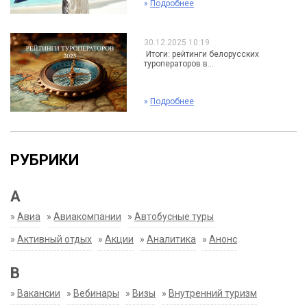
»
Подробнее
30.12.2025 10:19
Итоги: рейтинги белорусских
туроператоров в...
»
Подробнее
РУБРИКИ
А
»
Авиа
»
Авиакомпании
»
Автобусные туры
»
Активный отдых
»
Акции
»
Аналитика
»
Анонс
В
»
Вакансии
»
Вебинары
»
Визы
»
Внутренний туризм