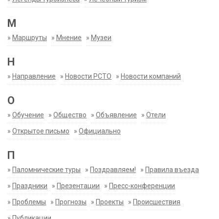
М
»
Маршруты
»
Мнение
»
Музеи
Н
»
Направление
»
Новости РСТО
»
Новости компаний
О
»
Обучение
»
Общество
»
Объявление
»
Отели
»
Открытое письмо
»
Официально
П
»
Паломнические туры
»
Поздравляем!
»
Правила въезда
»
Праздники
»
Презентации
»
Пресс-конференции
»
Проблемы
»
Прогнозы
»
Проекты
»
Происшествия
»
Публикации