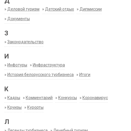
Д
»
Деловой туризм
»
Детский отдых
»
Дипмиссии
»
Документы
З
»
Законодательство
И
»
Инфотуры
»
Инфраструктура
»
История белорусского турбизнеса
»
Итоги
К
»
Кадры
»
Комментарий
»
Конкурсы
»
Коронавирус
»
Круизы
»
Курорты
Л
»
Легенды турбизнеса
»
Лечебный туризм