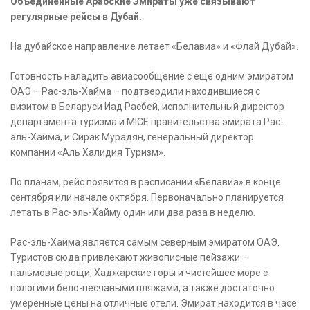
Объединенные Арабские Эмираты уже связывают
регулярные рейсы в Дубай.
На дубайское направление летает «Белавиа» и «Флай Дубай».
Готовность наладить авиасообщение с еще одним эмиратом
ОАЭ – Рас-эль-Хайма – подтвердили находившиеся с
визитом в Беларуси Иад Расбей, исполнительный директор
департамента туризма и MICE правительства эмирата Рас-
эль-Хайма, и Сирак Мурадян, генеральный директор
компании «Аль Халидия Туризм».
По планам, рейс появится в расписании «Белавиа» в конце
сентября или начале октября. Первоначально планируется
летать в Рас-эль-Хайму один или два раза в неделю.
Рас-эль-Хайма является самым северным эмиратом ОАЭ.
Туристов сюда привлекают живописные пейзажи –
пальмовые рощи, Хаджарские горы и чистейшее море с
пологими бело-песчаными пляжами, а также достаточно
умеренные цены на отличные отели. Эмират находится в часе