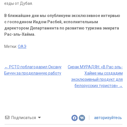
езды от Дубая.
В ближайшие дни мы опубликуем эксклюзивное интервью
с господином Иадом Расбей, исполнительным
директором Департамента по развитию туризма эмирата
Рас-эль-Хайма.
Метки:
ОАЭ
Post
←
РСТО поблагодарил Оксану
Сирак МУРАДЯН: «В Рас-эль-
Бичун за проделанную работу
Хайме мы создадим
navigation
эксклюзивный продукт для
белорусских туристов»
→
Подписаться
авторизуйтесь