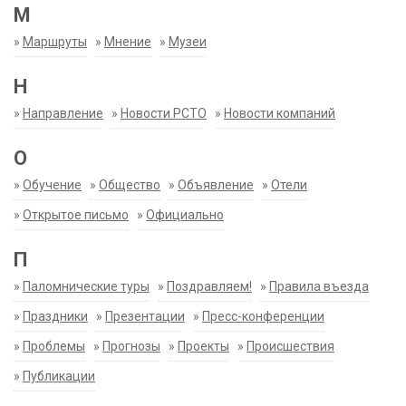
М
»
Маршруты
»
Мнение
»
Музеи
Н
»
Направление
»
Новости РСТО
»
Новости компаний
О
»
Обучение
»
Общество
»
Объявление
»
Отели
»
Открытое письмо
»
Официально
П
»
Паломнические туры
»
Поздравляем!
»
Правила въезда
»
Праздники
»
Презентации
»
Пресс-конференции
»
Проблемы
»
Прогнозы
»
Проекты
»
Происшествия
»
Публикации