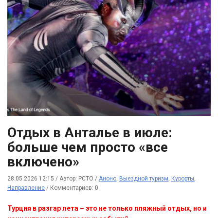
Отдых в Анталье в июле:
больше чем просто «все
включено»
28.05.2026 12:15
/
Автор: РСТО
/
Анонс
,
Выездной туризм
,
Курорты
,
Направление
/
Комментариев: 0
Турция в разгар лета – это не только пляжный отдых, но и