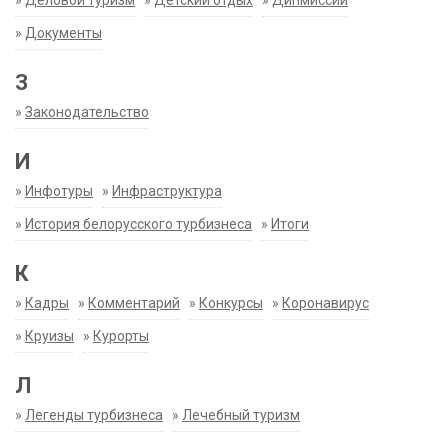
»
Деловой туризм
»
Детский отдых
»
Дипмиссии
»
Документы
З
»
Законодательство
И
»
Инфотуры
»
Инфраструктура
»
История белорусского турбизнеса
»
Итоги
К
»
Кадры
»
Комментарий
»
Конкурсы
»
Коронавирус
»
Круизы
»
Курорты
Л
»
Легенды турбизнеса
»
Лечебный туризм