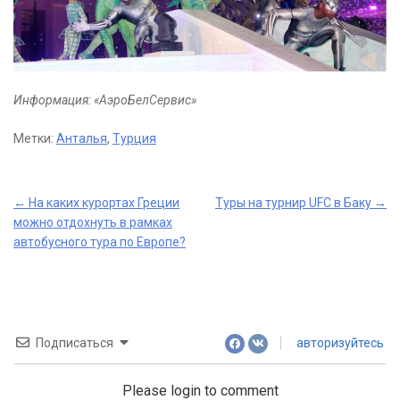
Информация: «АэроБелСервис»
Метки:
Анталья
,
Турция
Post
←
На каких курортах Греции
Туры на турнир UFC в Баку
→
можно отдохнуть в рамках
navigation
автобусного тура по Европе?
Подписаться
авторизуйтесь
Please login to comment