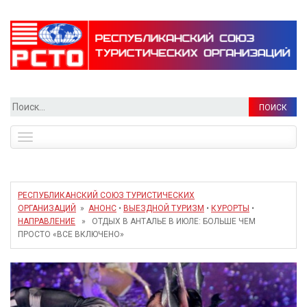
Найти:
Toggle
navigation
РЕСПУБЛИКАНСКИЙ СОЮЗ ТУРИСТИЧЕСКИХ
ОРГАНИЗАЦИЙ
»
АНОНС
•
ВЫЕЗДНОЙ ТУРИЗМ
•
КУРОРТЫ
•
НАПРАВЛЕНИЕ
» ОТДЫХ В АНТАЛЬЕ В ИЮЛЕ: БОЛЬШЕ ЧЕМ
ПРОСТО «ВСЕ ВКЛЮЧЕНО»