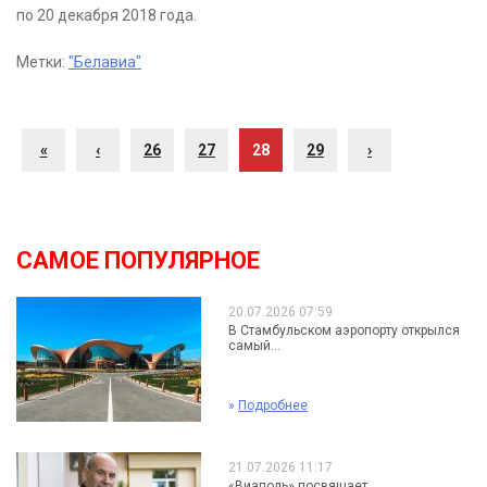
по 20 декабря 2018 года.
Метки:
"Белавиа"
«
‹
26
27
28
29
›
САМОЕ ПОПУЛЯРНОЕ
20.07.2026 07:59
В Стамбульском аэропорту открылся
самый...
»
Подробнее
21.07.2026 11:17
«Виаполь» посвящает