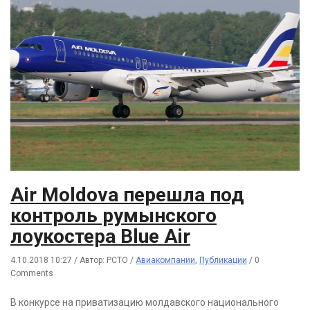
Air Moldova перешла под
контроль румынского
лоукостера Blue Air
4.10.2018 10:27
/
Автор: РСТО
/
Авиакомпании
,
Публикации
/
0
Comments
В конкурсе на приватизацию молдавского национального