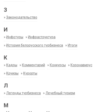
З
»
Законодательство
И
»
Инфотуры
»
Инфраструктура
»
История белорусского турбизнеса
»
Итоги
К
»
Кадры
»
Комментарий
»
Конкурсы
»
Коронавирус
»
Круизы
»
Курорты
Л
»
Легенды турбизнеса
»
Лечебный туризм
М