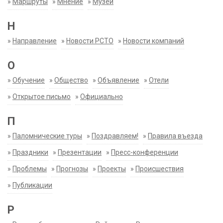
»
Маршруты
»
Мнение
»
Музеи
Н
»
Направление
»
Новости РСТО
»
Новости компаний
О
»
Обучение
»
Общество
»
Объявление
»
Отели
»
Открытое письмо
»
Официально
П
»
Паломнические туры
»
Поздравляем!
»
Правила въезда
»
Праздники
»
Презентации
»
Пресс-конференции
»
Проблемы
»
Прогнозы
»
Проекты
»
Происшествия
»
Публикации
Р