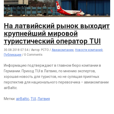
Hа латвийский рынок выходит
крупнейший мировой
туристический оператор TUI
30.08.2018 07:54
/
Автор: РСТО
/
Авиакомпании
,
Новости компаний
,
Публикации
/
0 Comments
Информацию подтверждают в главном бюро компании в
Германии. Приход TUI в Латвию, по мнению экспертов,
хорошая новость для туристов, но не сулящая приятных
перспектив для национального перевозчика – авиакомпании
airBaltic.
Метки:
airBaltic
,
TUI
,
Латвия