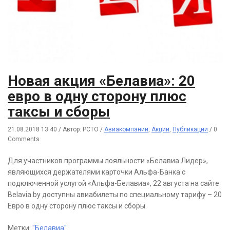
Новая акция «Белавиа»: 20
евро в одну сторону плюс
таксы и сборы
21.08.2018 13:40
/
Автор: РСТО
/
Авиакомпании
,
Акции
,
Публикации
/
0
Comments
Для участников программы лояльности «Белавиа Лидер»,
являющихся держателями карточки Альфа-Банка с
подключенной услугой «Альфа-Белавиа», 22 августа на сайте
Belavia.by доступны авиабилеты по специальному тарифу – 20
Евро в одну сторону плюс таксы и сборы.
Метки:
"Белавиа"