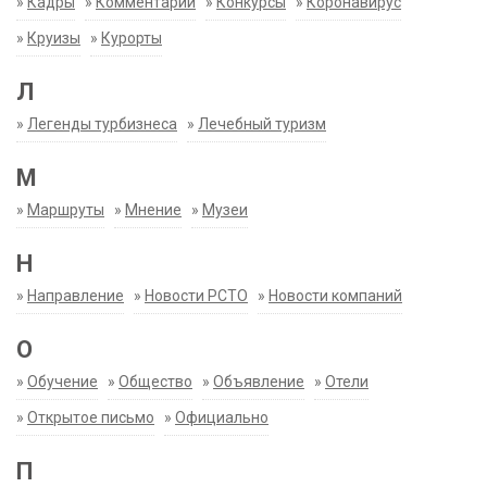
»
Кадры
»
Комментарий
»
Конкурсы
»
Коронавирус
»
Круизы
»
Курорты
Л
»
Легенды турбизнеса
»
Лечебный туризм
М
»
Маршруты
»
Мнение
»
Музеи
Н
»
Направление
»
Новости РСТО
»
Новости компаний
О
»
Обучение
»
Общество
»
Объявление
»
Отели
»
Открытое письмо
»
Официально
П