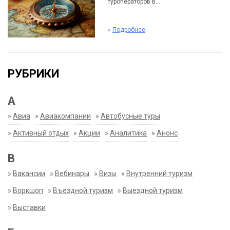
туроператоров в...
»
Подробнее
РУБРИКИ
А
»
Авиа
»
Авиакомпании
»
Автобусные туры
»
Активный отдых
»
Акции
»
Аналитика
»
Анонс
В
»
Вакансии
»
Вебинары
»
Визы
»
Внутренний туризм
»
Воркшоп
»
Въездной туризм
»
Выездной туризм
»
Выставки