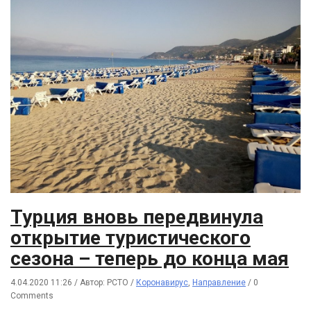
Турция вновь передвинула
открытие туристического
сезона – теперь до конца мая
4.04.2020 11:26
/
Автор: РСТО
/
Коронавирус
,
Направление
/
0
Comments