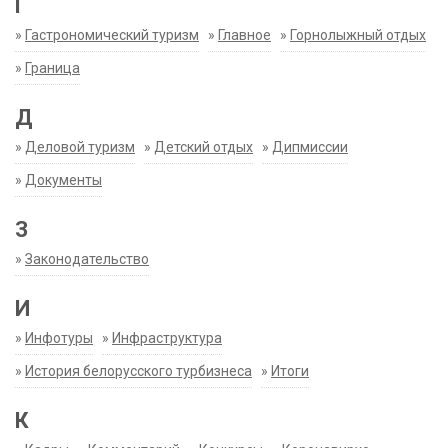
Г
»
Гастрономический туризм
»
Главное
»
Горнолыжный отдых
»
Граница
Д
»
Деловой туризм
»
Детский отдых
»
Дипмиссии
»
Документы
З
»
Законодательство
И
»
Инфотуры
»
Инфраструктура
»
История белорусского турбизнеса
»
Итоги
К