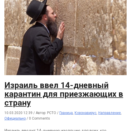
Израиль ввел 14-дневный
карантин для приезжающих в
страну
10.03.2020 12:39
/
Автор: РСТО
/
Граница
,
Коронавирус
,
Направление
,
Официально
/
0 Comments
Израиль вводит 14-дневную изоляцию для всех, кто