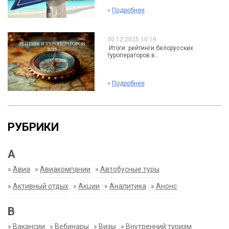
»
Подробнее
30.12.2025 10:19
Итоги: рейтинги белорусских
туроператоров в...
»
Подробнее
РУБРИКИ
А
»
Авиа
»
Авиакомпании
»
Автобусные туры
»
Активный отдых
»
Акции
»
Аналитика
»
Анонс
В
»
Вакансии
»
Вебинары
»
Визы
»
Внутренний туризм