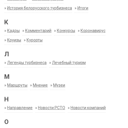
»
История белорусского турбизнеса
»
Итоги
К
»
Кадры
»
Комментарий
»
Конкурсы
»
Коронавирус
»
Круизы
»
Курорты
Л
»
Легенды турбизнеса
»
Лечебный туризм
М
»
Маршруты
»
Мнение
»
Музеи
Н
»
Направление
»
Новости РСТО
»
Новости компаний
О