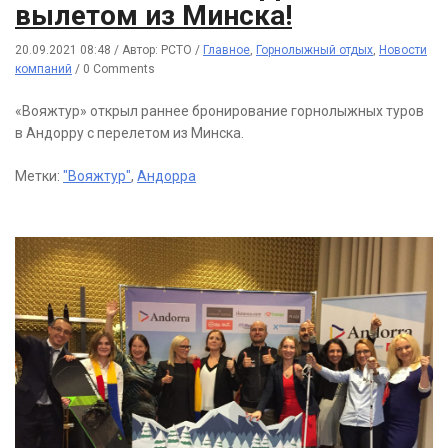
вылетом из Минска!
20.09.2021 08:48
/
Автор: РСТО
/
Главное
,
Горнолыжный отдых
,
Новости
компаний
/
0 Comments
«Вояжтур» открыл раннее бронирование горнолыжных туров
в Андорру с перелетом из Минска.
Метки:
"Вояжтур"
,
Андорра