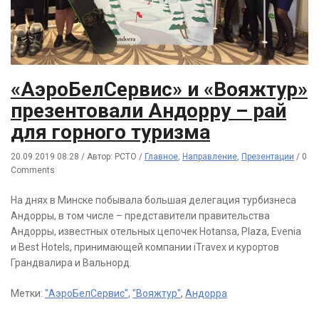
«АэроБелСервис» и «Вояжтур»
презентовали Андорру – рай
для горного туризма
20.09.2019 08:28
/
Автор: РСТО
/
Главное
,
Направление
,
Презентации
/
0
Comments
На днях в Минске побывала большая делегация турбизнеса
Андорры, в том числе – представители правительства
Андорры, известных отельных цепочек Hotansa, Plaza, Evenia
и Best Hotels, принимающей компании iTravex и курортов
Грандвалира и Вальнорд.
Метки:
"АэроБелСервис"
,
"Вояжтур"
,
Андорра