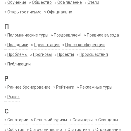
»
Обучение
»
Общество
»
Объявление
»
Отели
»
Открытое письмо
»
Официально
П
»
Паломнические туры
»
Поздравляем!
»
Правила въезда
»
Праздники
»
Презентации
»
Пресс-конференции
»
Проблемы
»
Прогнозы
»
Проекты
»
Происшествия
»
Публикации
Р
»
Раннее бронирование
»
Рейтинги
»
Рекламные туры
»
Рынок
С
»
Санатории
»
Сельский туризм
»
Семинары
»
Скандалы
»
События
»
Сотрудничество
»
Статистика
»
Страхование