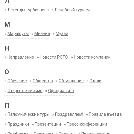
Л
»
Легенды турбизнеса
»
Лечебный туризм
М
»
Маршруты
»
Мнение
»
Музеи
Н
»
Направление
»
Новости РСТО
»
Новости компаний
О
»
Обучение
»
Общество
»
Объявление
»
Отели
»
Открытое письмо
»
Официально
П
»
Паломнические туры
»
Поздравляем!
»
Правила въезда
»
Праздники
»
Презентации
»
Пресс-конференции