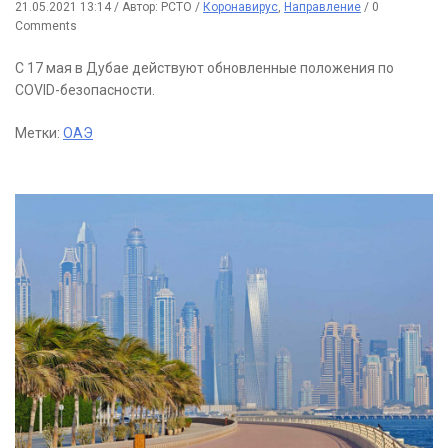
21.05.2021 13:14
/
Автор: РСТО
/
Коронавирус
,
Направление
/
0
Comments
С 17 мая в Дубае действуют обновленные положения по
COVID-безопасности.
Метки:
ОАЭ