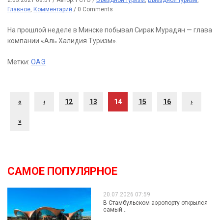
2.03.2021 08:51
/
Автор: РСТО
/
Въездной туризм
,
Выездной туризм
,
Главное
,
Комментарий
/
0 Comments
На прошлой неделе в Минске побывал Сирак Мурадян — глава
компании «Аль Халидия Туризм».
Метки:
ОАЭ
«
‹
12
13
14
15
16
›
»
САМОЕ ПОПУЛЯРНОЕ
20.07.2026 07:59
В Стамбульском аэропорту открылся
самый...