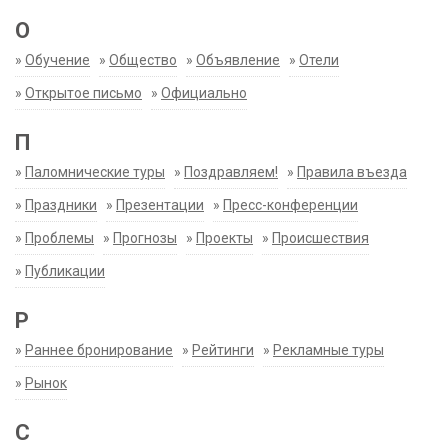
О
»
Обучение
»
Общество
»
Объявление
»
Отели
»
Открытое письмо
»
Официально
П
»
Паломнические туры
»
Поздравляем!
»
Правила въезда
»
Праздники
»
Презентации
»
Пресс-конференции
»
Проблемы
»
Прогнозы
»
Проекты
»
Происшествия
»
Публикации
Р
»
Раннее бронирование
»
Рейтинги
»
Рекламные туры
»
Рынок
С