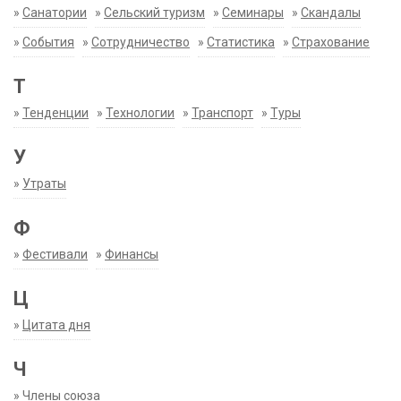
»
Санатории
»
Сельский туризм
»
Семинары
»
Скандалы
»
События
»
Сотрудничество
»
Статистика
»
Страхование
Т
»
Тенденции
»
Технологии
»
Транспорт
»
Туры
У
»
Утраты
Ф
»
Фестивали
»
Финансы
Ц
»
Цитата дня
Ч
»
Члены союза