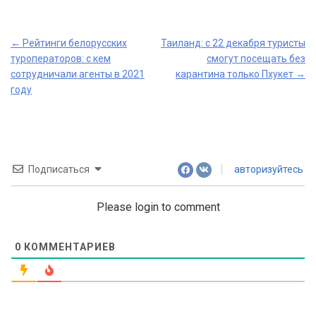
Post
←
Рейтинги белорусских
Таиланд: с 22 декабря туристы
туроператоров: с кем
смогут посещать без
navigation
сотрудничали агенты в 2021
карантина только Пхукет
→
году
Подписаться
авторизуйтесь
Please login to comment
0
КОММЕНТАРИЕВ