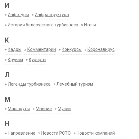
И
»
Инфотуры
»
Инфраструктура
»
История белорусского турбизнеса
»
Итоги
К
»
Кадры
»
Комментарий
»
Конкурсы
»
Коронавирус
»
Круизы
»
Курорты
Л
»
Легенды турбизнеса
»
Лечебный туризм
М
»
Маршруты
»
Мнение
»
Музеи
Н
»
Направление
»
Новости РСТО
»
Новости компаний