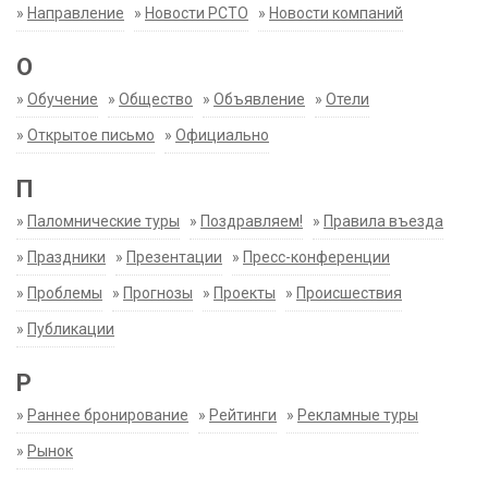
»
Направление
»
Новости РСТО
»
Новости компаний
О
»
Обучение
»
Общество
»
Объявление
»
Отели
»
Открытое письмо
»
Официально
П
»
Паломнические туры
»
Поздравляем!
»
Правила въезда
»
Праздники
»
Презентации
»
Пресс-конференции
»
Проблемы
»
Прогнозы
»
Проекты
»
Происшествия
»
Публикации
Р
»
Раннее бронирование
»
Рейтинги
»
Рекламные туры
»
Рынок