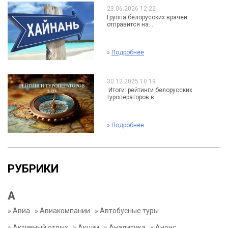
23.06.2026 12:22
Группа белорусских врачей
отправится на...
»
Подробнее
30.12.2025 10:19
Итоги: рейтинги белорусских
туроператоров в...
»
Подробнее
РУБРИКИ
А
»
Авиа
»
Авиакомпании
»
Автобусные туры
»
Активный отдых
»
Акции
»
Аналитика
»
Анонс