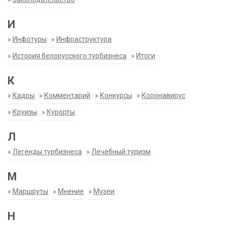
И
»
Инфотуры
»
Инфраструктура
»
История белорусского турбизнеса
»
Итоги
К
»
Кадры
»
Комментарий
»
Конкурсы
»
Коронавирус
»
Круизы
»
Курорты
Л
»
Легенды турбизнеса
»
Лечебный туризм
М
»
Маршруты
»
Мнение
»
Музеи
Н