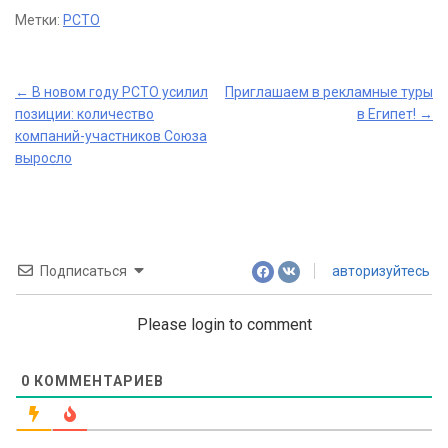
Метки:
РСТО
Post
←
В новом году РСТО усилил
Приглашаем в рекламные туры
позиции: количество
в Египет!
→
navigation
компаний-участников Союза
выросло
Подписаться
авторизуйтесь
Please login to comment
0
КОММЕНТАРИЕВ