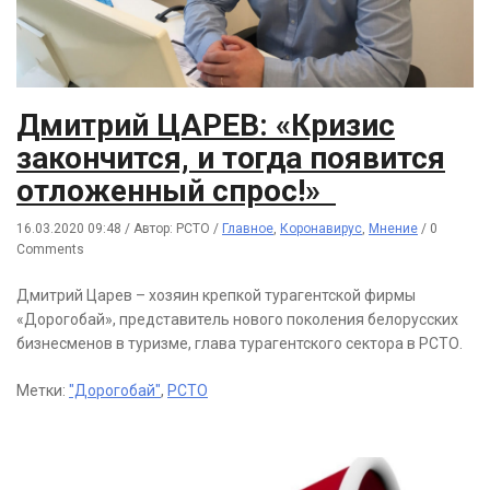
Дмитрий ЦАРЕВ: «Кризис
закончится, и тогда появится
отложенный спрос!»
16.03.2020 09:48
/
Автор: РСТО
/
Главное
,
Коронавирус
,
Мнение
/
0
Comments
Дмитрий Царев – хозяин крепкой турагентской фирмы
«Дорогобай», представитель нового поколения белорусских
бизнесменов в туризме, глава турагентского сектора в РСТО.
Метки:
"Дорогобай"
,
РСТО