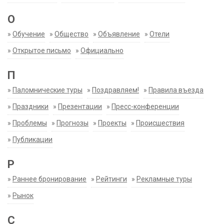
О
»
Обучение
»
Общество
»
Объявление
»
Отели
»
Открытое письмо
»
Официально
П
»
Паломнические туры
»
Поздравляем!
»
Правила въезда
»
Праздники
»
Презентации
»
Пресс-конференции
»
Проблемы
»
Прогнозы
»
Проекты
»
Происшествия
»
Публикации
Р
»
Раннее бронирование
»
Рейтинги
»
Рекламные туры
»
Рынок
С