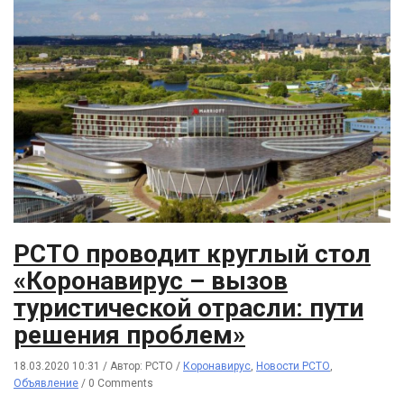
РСТО проводит круглый стол
«Коронавирус – вызов
туристической отрасли: пути
решения проблем»
18.03.2020 10:31
/
Автор: РСТО
/
Коронавирус
,
Новости РСТО
,
Объявление
/
0 Comments