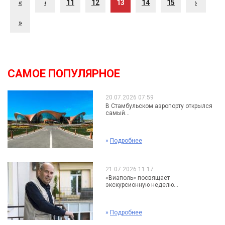
«
‹
11
12
13
14
15
›
»
САМОЕ ПОПУЛЯРНОЕ
20.07.2026 07:59
В Стамбульском аэропорту открылся
самый...
»
Подробнее
21.07.2026 11:17
«Виаполь» посвящает
экскурсионную неделю...
»
Подробнее