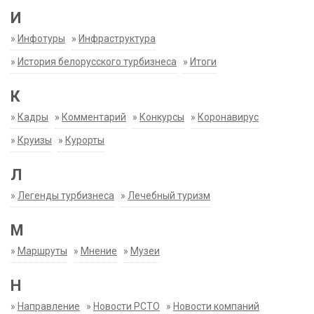
И
»
Инфотуры
»
Инфраструктура
»
История белорусского турбизнеса
»
Итоги
К
»
Кадры
»
Комментарий
»
Конкурсы
»
Коронавирус
»
Круизы
»
Курорты
Л
»
Легенды турбизнеса
»
Лечебный туризм
М
»
Маршруты
»
Мнение
»
Музеи
Н
»
Направление
»
Новости РСТО
»
Новости компаний