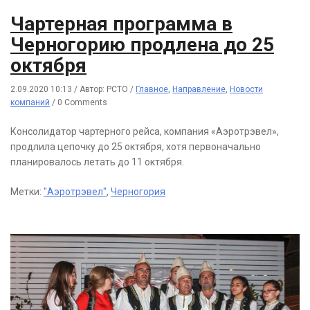
Чартерная программа в
Черногорию продлена до 25
октября
2.09.2020 10:13
/
Автор: РСТО
/
Главное
,
Направление
,
Новости
компаний
/
0 Comments
Консолидатор чартерного рейса, компания «Аэротрэвел»,
продлила цепочку до 25 октября, хотя первоначально
планировалось летать до 11 октября.
Метки:
"Аэротрэвел"
,
Черногория