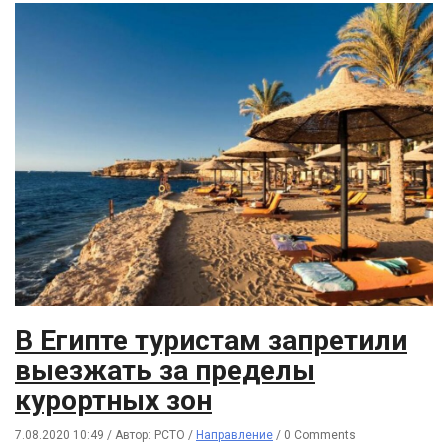
В Египте туристам запретили
выезжать за пределы
курортных зон
7.08.2020 10:49
/
Автор: РСТО
/
Направление
/
0 Comments