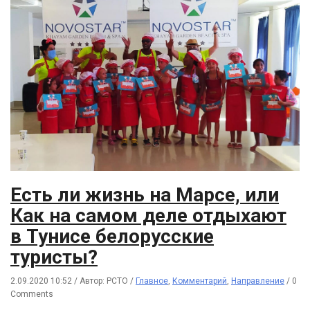
Есть ли жизнь на Марсе, или
Как на самом деле отдыхают
в Тунисе белорусские
туристы?
2.09.2020 10:52
/
Автор: РСТО
/
Главное
,
Комментарий
,
Направление
/
0
Comments