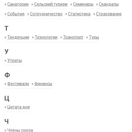
»
Санатории
»
Сельский туризм
»
Семинары
»
Скандалы
»
События
»
Сотрудничество
»
Статистика
»
Страхование
Т
»
Тенденции
»
Технологии
»
Транспорт
»
Туры
У
»
Утраты
Ф
»
Фестивали
»
Финансы
Ц
»
Цитата дня
Ч
»
Члены союза