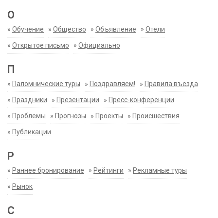
О
»
Обучение
»
Общество
»
Объявление
»
Отели
»
Открытое письмо
»
Официально
П
»
Паломнические туры
»
Поздравляем!
»
Правила въезда
»
Праздники
»
Презентации
»
Пресс-конференции
»
Проблемы
»
Прогнозы
»
Проекты
»
Происшествия
»
Публикации
Р
»
Раннее бронирование
»
Рейтинги
»
Рекламные туры
»
Рынок
С