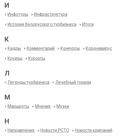
И
»
Инфотуры
»
Инфраструктура
»
История белорусского турбизнеса
»
Итоги
К
»
Кадры
»
Комментарий
»
Конкурсы
»
Коронавирус
»
Круизы
»
Курорты
Л
»
Легенды турбизнеса
»
Лечебный туризм
М
»
Маршруты
»
Мнение
»
Музеи
Н
»
Направление
»
Новости РСТО
»
Новости компаний