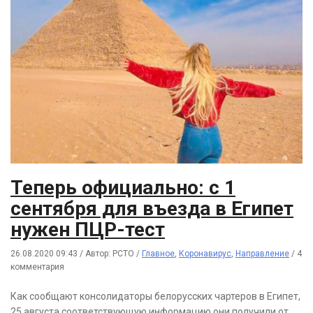
Теперь официально: с 1
сентября для въезда в Египет
нужен ПЦР-тест
26.08.2020 09:43
/
Автор: РСТО
/
Главное
,
Коронавирус
,
Направление
/
4
комментария
Как сообщают консолидаторы белорусских чартеров в Египет,
25 августа соответствующую информацию они получили от