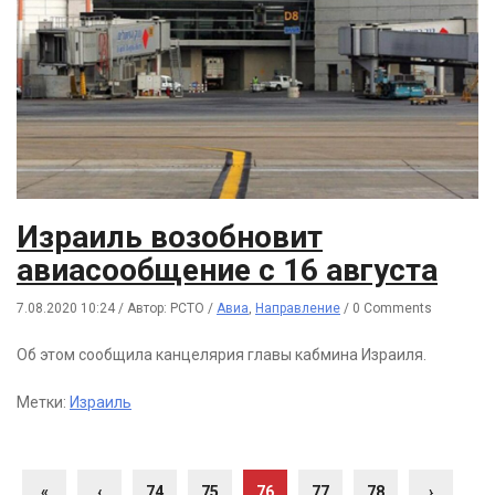
Израиль возобновит
авиасообщение с 16 августа
7.08.2020 10:24
/
Автор: РСТО
/
Авиа
,
Направление
/
0 Comments
Об этом сообщила канцелярия главы кабмина Израиля.
Метки:
Израиль
«
‹
74
75
76
77
78
›