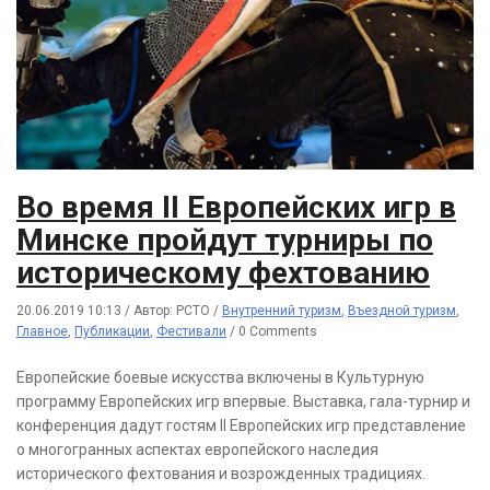
Во время II Европейских игр в
Минске пройдут турниры по
историческому фехтованию
20.06.2019 10:13
/
Автор: РСТО
/
Внутренний туризм
,
Въездной туризм
,
Главное
,
Публикации
,
Фестивали
/
0 Comments
Европейские боевые искусства включены в Культурную
программу Европейских игр впервые. Выставка, гала-турнир и
конференция дадут гостям II Европейских игр представление
о многогранных аспектах европейского наследия
исторического фехтования и возрожденных традициях.