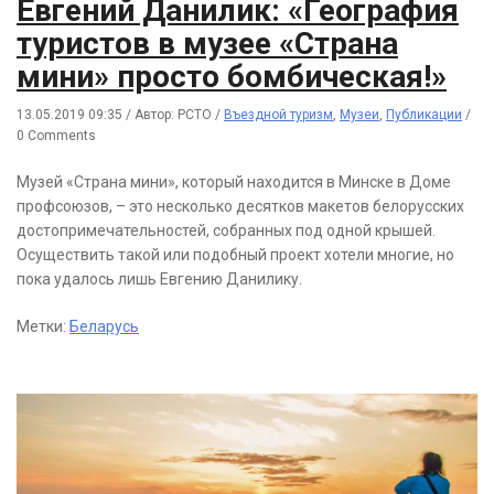
Евгений Данилик: «География
туристов в музее «Страна
мини» просто бомбическая!»
13.05.2019 09:35
/
Автор: РСТО
/
Въездной туризм
,
Музеи
,
Публикации
/
0 Comments
Музей «Страна мини», который находится в Минске в Доме
профсоюзов, – это несколько десятков макетов белорусских
достопримечательностей, собранных под одной крышей.
Осуществить такой или подобный проект хотели многие, но
пока удалось лишь Евгению Данилику.
Метки:
Беларусь