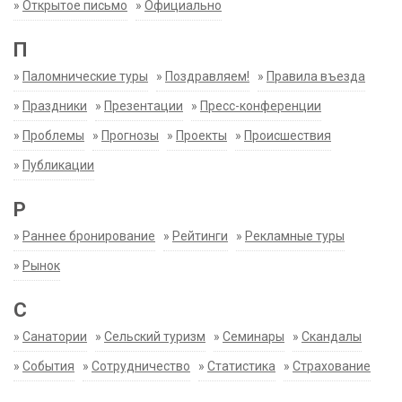
»
Открытое письмо
»
Официально
П
»
Паломнические туры
»
Поздравляем!
»
Правила въезда
»
Праздники
»
Презентации
»
Пресс-конференции
»
Проблемы
»
Прогнозы
»
Проекты
»
Происшествия
»
Публикации
Р
»
Раннее бронирование
»
Рейтинги
»
Рекламные туры
»
Рынок
С
»
Санатории
»
Сельский туризм
»
Семинары
»
Скандалы
»
События
»
Сотрудничество
»
Статистика
»
Страхование