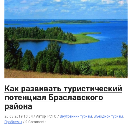
Как развивать туристический
потенциал Браславского
района
20.08.2019 10:54
/
Автор: РСТО
/
Внутренний туризм
,
Въездной туризм
,
Проблемы
/
0 Comments