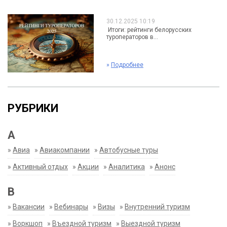
30.12.2025 10:19
Итоги: рейтинги белорусских
туроператоров в...
»
Подробнее
РУБРИКИ
А
»
Авиа
»
Авиакомпании
»
Автобусные туры
»
Активный отдых
»
Акции
»
Аналитика
»
Анонс
В
»
Вакансии
»
Вебинары
»
Визы
»
Внутренний туризм
»
Воркшоп
»
Въездной туризм
»
Выездной туризм