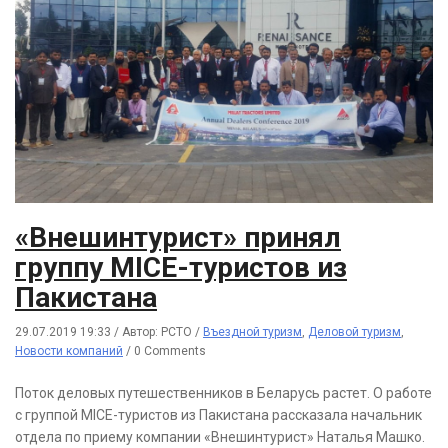
«Внешинтурист» принял
группу MICE-туристов из
Пакистана
29.07.2019 19:33
/
Автор: РСТО
/
Въездной туризм
,
Деловой туризм
,
Новости компаний
/
0 Comments
Поток деловых путешественников в Беларусь растет. О работе
с группой MICE-туристов из Пакистана рассказала начальник
отдела по приему компании «Внешинтурист» Наталья Машко.