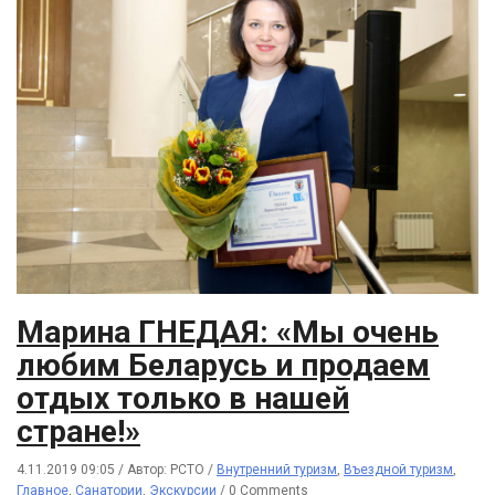
Марина ГНЕДАЯ: «Мы очень
любим Беларусь и продаем
отдых только в нашей
стране!»
4.11.2019 09:05
/
Автор: РСТО
/
Внутренний туризм
,
Въездной туризм
,
Главное
,
Санатории
,
Экскурсии
/
0 Comments