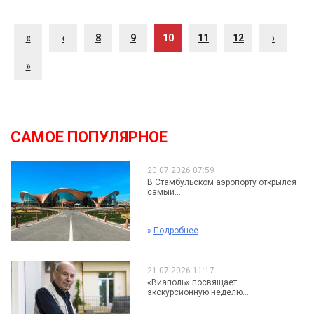
«
‹
8
9
10
11
12
›
»
САМОЕ ПОПУЛЯРНОЕ
20.07.2026 07:59
В Стамбульском аэропорту открылся
самый...
»
Подробнее
21.07.2026 11:17
«Виаполь» посвящает
экскурсионную неделю...