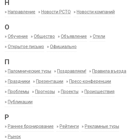
Н
»
Направление
»
Новости РСТО
»
Новости компаний
О
»
Обучение
»
Общество
»
Объявление
»
Отели
»
Открытое письмо
»
Официально
П
»
Паломнические туры
»
Поздравляем!
»
Правила въезда
»
Праздники
»
Презентации
»
Пресс-конференции
»
Проблемы
»
Прогнозы
»
Проекты
»
Происшествия
»
Публикации
Р
»
Раннее бронирование
»
Рейтинги
»
Рекламные туры
»
Рынок