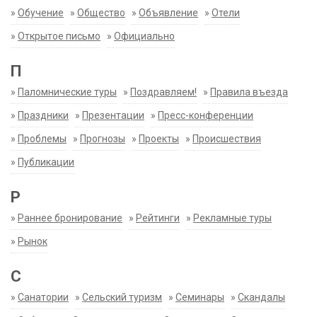
»
Обучение
»
Общество
»
Объявление
»
Отели
»
Открытое письмо
»
Официально
П
»
Паломнические туры
»
Поздравляем!
»
Правила въезда
»
Праздники
»
Презентации
»
Пресс-конференции
»
Проблемы
»
Прогнозы
»
Проекты
»
Происшествия
»
Публикации
Р
»
Раннее бронирование
»
Рейтинги
»
Рекламные туры
»
Рынок
С
»
Санатории
»
Сельский туризм
»
Семинары
»
Скандалы