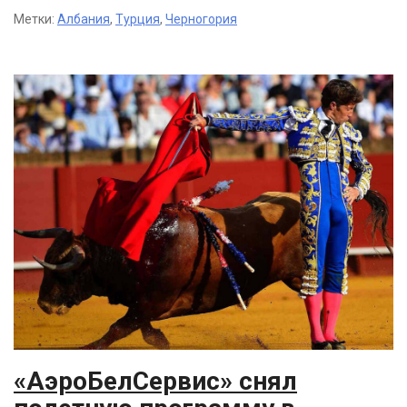
Метки:
Албания
,
Турция
,
Черногория
«АэроБелСервис» снял