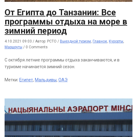
От Египта до Танзании: Все
программы отдыха на море в
зимний период
4.10.2021 09:03
/
Автор: РСТО
/
Выездной туризм
,
Главное
,
Курорты
,
Маршруты
/
0 Comments
С октября летние программы отдыха заканчиваются, и в
туризме начинается зимний сезон.
Метки:
Египет
,
Мальдивы
,
ОАЭ