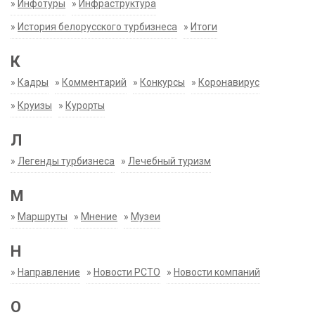
»
Инфотуры
»
Инфраструктура
»
История белорусского турбизнеса
»
Итоги
К
»
Кадры
»
Комментарий
»
Конкурсы
»
Коронавирус
»
Круизы
»
Курорты
Л
»
Легенды турбизнеса
»
Лечебный туризм
М
»
Маршруты
»
Мнение
»
Музеи
Н
»
Направление
»
Новости РСТО
»
Новости компаний
О