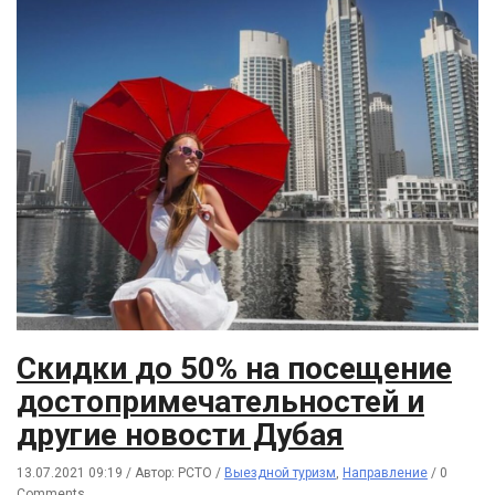
Скидки до 50% на посещение
достопримечательностей и
другие новости Дубая
13.07.2021 09:19
/
Автор: РСТО
/
Выездной туризм
,
Направление
/
0
Comments