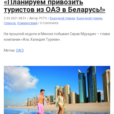
«Планируем привозить
туристов из ОАЭ в Беларусь!»
2.03.2021 08:51
/
Автор: РСТО
/
Въездной туризм
,
Выездной туризм
,
Главное
,
Комментарий
/
0 Comments
На прошлой неделе в Минске побывал Сирак Мурадян — глава
компании «Аль Халидия Туризм».
Метки:
ОАЭ