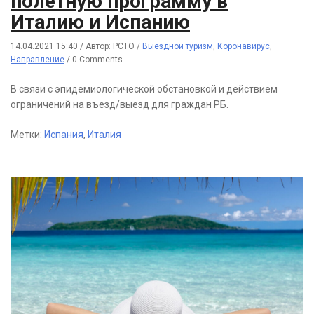
полетную программу в
Италию и Испанию
14.04.2021 15:40
/
Автор: РСТО
/
Выездной туризм
,
Коронавирус
,
Направление
/
0 Comments
В связи с эпидемиологической обстановкой и действием
ограничений на въезд/выезд для граждан РБ.
Метки:
Испания
,
Италия