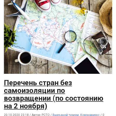
Перечень стран без
самоизоляции по
возвращении (по состоянию
на 2 ноября)
20.10.2020 23:18
/
Автор: РСТО
/
Выездной туризм
,
Коронавирус
/
0