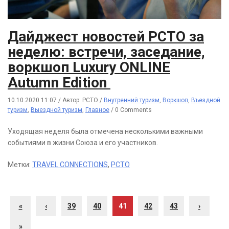
Дайджест новостей РСТО за
неделю: встречи, заседание,
воркшоп Luxury ONLINE
Autumn Edition
10.10.2020 11:07
/
Автор: РСТО
/
Внутренний туризм
,
Воркшоп
,
Въездной
туризм
,
Выездной туризм
,
Главное
/
0 Comments
Уходящая неделя была отмечена несколькими важными
событиями в жизни Союза и его участников.
Метки:
TRAVEL CONNECTIONS
,
РСТО
«
‹
39
40
41
42
43
›
»