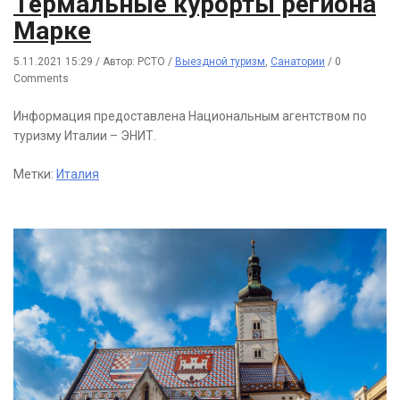
Термальные курорты региона
Марке
5.11.2021 15:29
/
Автор: РСТО
/
Выездной туризм
,
Санатории
/
0
Comments
Информация предоставлена Национальным агентством по
туризму Италии – ЭНИТ.
Метки:
Италия