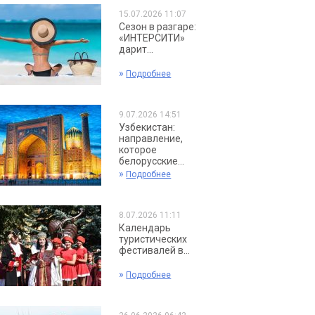
15.07.2026 11:07
Сезон в разгаре:
«ИНТЕРСИТИ»
дарит...
»
Подробнее
9.07.2026 14:51
Узбекистан:
направление,
которое
белорусские...
»
Подробнее
8.07.2026 11:11
Календарь
туристических
фестивалей в...
»
Подробнее