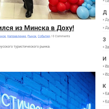
»
Г
Д
»
Д
лся из Минска в Доху!
»
Д
вное
,
Направление
,
Рынок
,
События
/
0 Comments
З
русского туристического рынка.
»
За
И
»
И
»
Ис
К
»
К
»
К