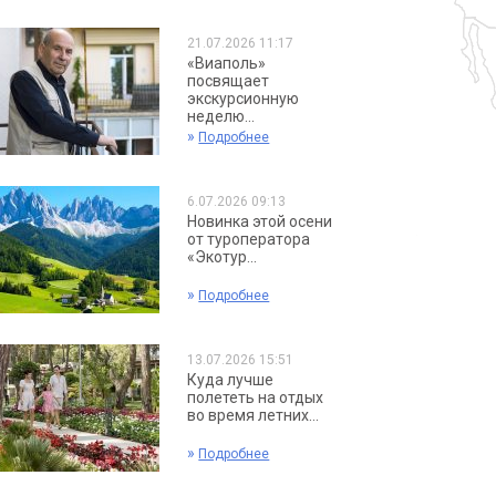
21.07.2026 11:17
«Виаполь»
посвящает
экскурсионную
неделю...
»
Подробнее
6.07.2026 09:13
Новинка этой осени
от туроператора
«Экотур...
»
Подробнее
13.07.2026 15:51
Куда лучше
полететь на отдых
во время летних...
»
Подробнее