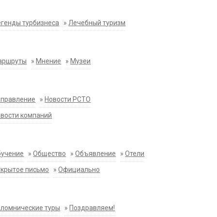
генды турбизнеса
»
Лечебный туризм
аршруты
»
Мнение
»
Музеи
аправление
»
Новости РСТО
вости компаний
бучение
»
Общество
»
Объявление
»
Отели
крытое письмо
»
Официально
ломнические туры
»
Поздравляем!