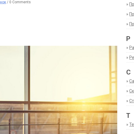
нок
/
0 Comments
»
П
»
П
»
П
Р
»
Ра
»
Р
С
»
С
»
С
»
Ст
Т
»
Т