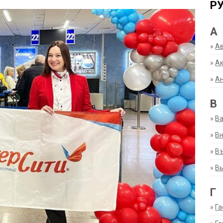
Р
А
»
А
»
Ак
»
А
В
»
В
»
Вн
»
Въ
»
В
Г
»
Га