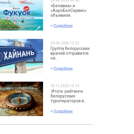
26.06.2026 06:42
«Белавиа» и
«АэроБелСервис»
объявили...
»
Подробнее
23.06.2026 12:22
Группа белорусских
врачей отправится
на...
»
Подробнее
30.12.2025 10:19
Итоги: рейтинги
белорусских
туроператоров в...
»
Подробнее