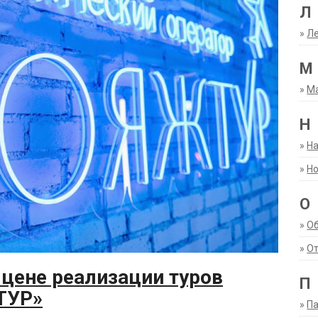
Л
»
Ле
М
»
М
Н
»
Н
»
Но
О
»
О
»
От
цене реализации туров
П
ТУР»
»
Па