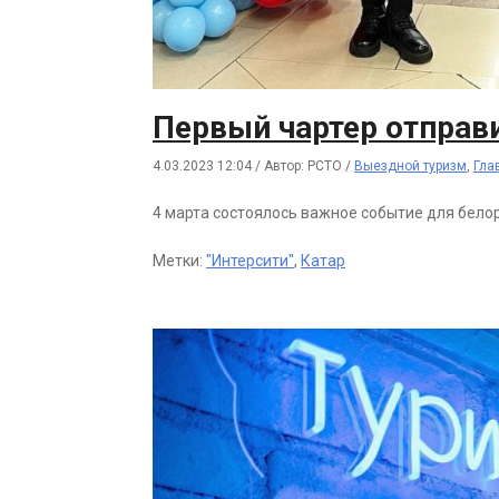
Первый чартер отправи
4.03.2023 12:04
/
Автор: РСТО
/
Выездной туризм
,
Гла
4 марта состоялось важное событие для бело
Метки:
"Интерсити"
,
Катар