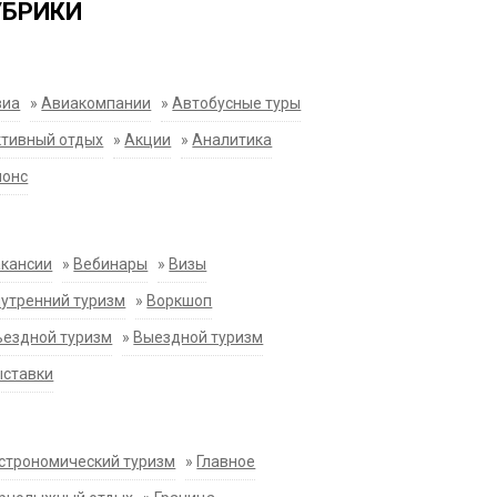
УБРИКИ
виа
»
Авиакомпании
»
Автобусные туры
тивный отдых
»
Акции
»
Аналитика
нонс
акансии
»
Вебинары
»
Визы
утренний туризм
»
Воркшоп
ездной туризм
»
Выездной туризм
ыставки
строномический туризм
»
Главное