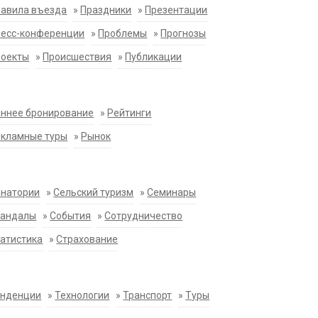
равила въезда
»
Праздники
»
Презентации
ресс-конференции
»
Проблемы
»
Прогнозы
роекты
»
Происшествия
»
Публикации
ннее бронирование
»
Рейтинги
екламные туры
»
Рынок
анатории
»
Сельский туризм
»
Семинары
кандалы
»
События
»
Сотрудничество
атистика
»
Страхование
енденции
»
Технологии
»
Транспорт
»
Туры