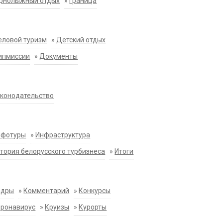
орнолыжный отдых
»
Граница
еловой туризм
»
Детский отдых
ипмиссии
»
Документы
конодательство
нфотуры
»
Инфраструктура
тория белорусского турбизнеса
»
Итоги
адры
»
Комментарий
»
Конкурсы
оронавирус
»
Круизы
»
Курорты