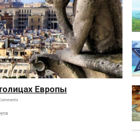
столицах Европы
 Comments
уса.