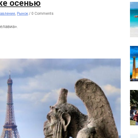
же осенью
авление
,
Рынок
/
0 Comments
елавиа».