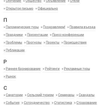
»
Обучение
»
Общество
»
Объявление
»
Отели
»
Открытое письмо
»
Официально
П
»
Паломнические туры
»
Поздравляем!
»
Правила въезда
»
Праздники
»
Презентации
»
Пресс-конференции
»
Проблемы
»
Прогнозы
»
Проекты
»
Происшествия
»
Публикации
Р
»
Раннее бронирование
»
Рейтинги
»
Рекламные туры
»
Рынок
С
»
Санатории
»
Сельский туризм
»
Семинары
»
Скандалы
»
События
»
Сотрудничество
»
Статистика
»
Страхование