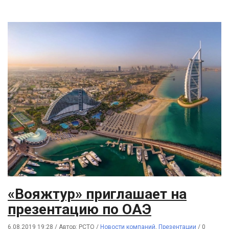
«Вояжтур» приглашает на
презентацию по ОАЭ
6.08.2019 19:28
/
Автор: РСТО
/
Новости компаний
,
Презентации
/
0