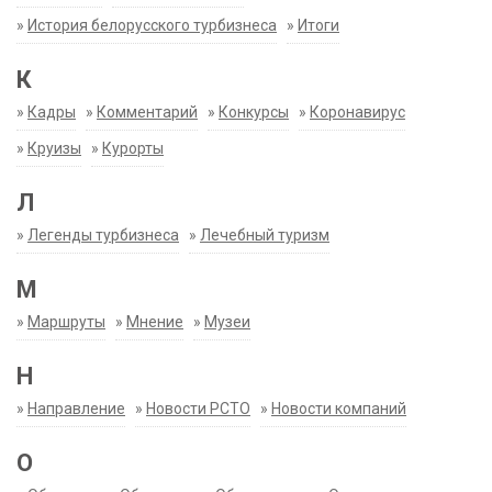
»
История белорусского турбизнеса
»
Итоги
К
»
Кадры
»
Комментарий
»
Конкурсы
»
Коронавирус
»
Круизы
»
Курорты
Л
»
Легенды турбизнеса
»
Лечебный туризм
М
»
Маршруты
»
Мнение
»
Музеи
Н
»
Направление
»
Новости РСТО
»
Новости компаний
О