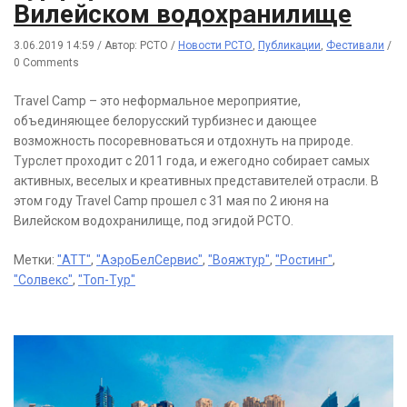
Вилейском водохранилище
3.06.2019 14:59
/
Автор: РСТО
/
Новости РСТО
,
Публикации
,
Фестивали
/
0 Comments
Travel Camp – это неформальное мероприятие,
объединяющее белорусский турбизнес и дающее
возможность посоревноваться и отдохнуть на природе.
Турслет проходит с 2011 года, и ежегодно собирает самых
активных, веселых и креативных представителей отрасли. В
этом году Travel Camp прошел с 31 мая по 2 июня на
Вилейском водохранилище, под эгидой РСТО.
Метки:
"АТТ"
,
"АэроБелСервис"
,
"Вояжтур"
,
"Ростинг"
,
"Солвекс"
,
"Топ-Тур"