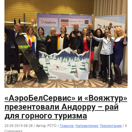
«АэроБелСервис» и «Вояжтур»
презентовали Андорру – рай
для горного туризма
20.09.2019 08:28
/
Автор: РСТО
/
Главное
,
Направление
,
Презентации
/
0
Comments