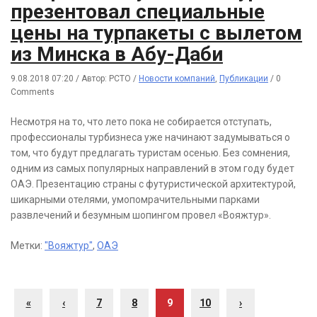
презентовал специальные
цены на турпакеты с вылетом
из Минска в Абу-Даби
9.08.2018 07:20
/
Автор: РСТО
/
Новости компаний
,
Публикации
/
0
Comments
Несмотря на то, что лето пока не собирается отступать,
профессионалы турбизнеса уже начинают задумываться о
том, что будут предлагать туристам осенью. Без сомнения,
одним из самых популярных направлений в этом году будет
ОАЭ. Презентацию страны с футуристической архитектурой,
шикарными отелями, умопомрачительными парками
развлечений и безумным шопингом провел «Вояжтур».
Метки:
"Вояжтур"
,
ОАЭ
«
‹
7
8
9
10
›