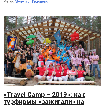
Метки:
"Вояжтур"
,
Индонезия
«Travel Camp – 2019»: как
турфирмы «зажигали» на