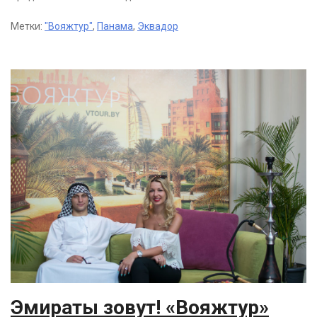
Метки:
"Вояжтур"
,
Панама
,
Эквадор
Эмираты зовут! «Вояжтур»