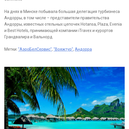
На днях в Минске побывала большая делегация турбизнеса
Андорры, в том числе – представители правительства
Андорры, известных отельных цепочек Hotansa, Plaza, Evenia
и Best Hotels, принимающей компании iTravex и курортов
Грандвалира и Вальнорд.
Метки:
"АэроБелСервис"
,
"Вояжтур"
,
Андорра