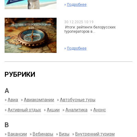
»
Подробнее
30.12.2025 10:19
Итоги: рейтинги белорусских
туроператоров в...
»
Подробнее
РУБРИКИ
А
»
Авиа
»
Авиакомпании
»
Автобусные туры
»
Активный отдых
»
Акции
»
Аналитика
»
Анонс
В
»
Вакансии
»
Вебинары
»
Визы
»
Внутренний туризм