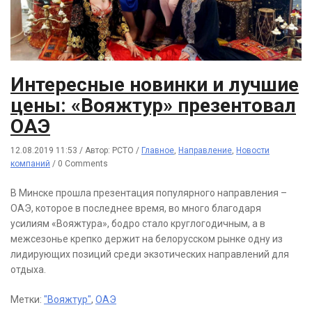
Интересные новинки и лучшие
цены: «Вояжтур» презентовал
ОАЭ
12.08.2019 11:53
/
Автор: РСТО
/
Главное
,
Направление
,
Новости
компаний
/
0 Comments
В Минске прошла презентация популярного направления –
ОАЭ, которое в последнее время, во много благодаря
усилиям «Вояжтура», бодро стало круглогодичным, а в
межсезонье крепко держит на белорусском рынке одну из
лидирующих позиций среди экзотических направлений для
отдыха.
Метки:
"Вояжтур"
,
ОАЭ