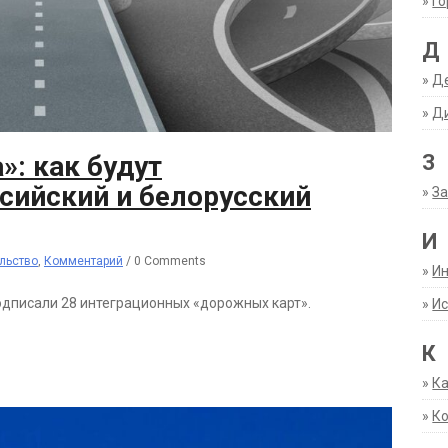
»
Г
Д
»
Д
»
Д
»: как будут
З
сийский и белорусский
»
За
И
льство
,
Комментарий
/
0 Comments
»
И
подписали 28 интеграционных «дорожных карт».
»
Ис
К
»
К
»
К