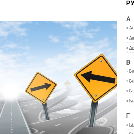
Р
А
»
А
»
Ак
»
А
В
»
В
»
Вн
»
Въ
»
В
Г
»
Га