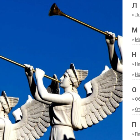
Л
»
Ле
М
»
М
Н
»
Н
»
Но
О
»
О
»
От
П
»
Па