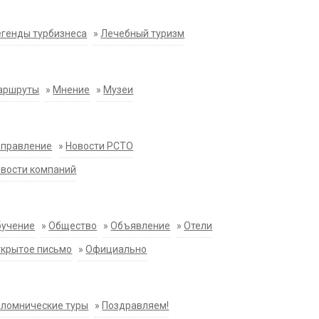
генды турбизнеса
»
Лечебный туризм
аршруты
»
Мнение
»
Музеи
аправление
»
Новости РСТО
вости компаний
бучение
»
Общество
»
Объявление
»
Отели
крытое письмо
»
Официально
ломнические туры
»
Поздравляем!