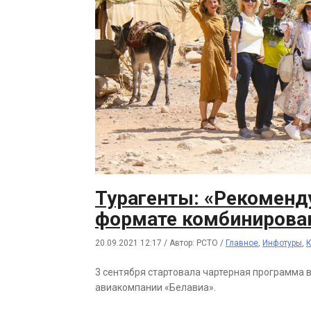
Турагенты: «Рекоменд
формате комбинирован
20.09.2021 12:17
/
Автор: РСТО
/
Главное
,
Инфотуры
,
3 сентября стартовала чартерная программа 
авиакомпании «Белавиа».