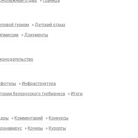
орнолыжный отдых
»
Граница
еловой туризм
»
Детский отдых
ипмиссии
»
Документы
конодательство
нфотуры
»
Инфраструктура
тория белорусского турбизнеса
»
Итоги
адры
»
Комментарий
»
Конкурсы
оронавирус
»
Круизы
»
Курорты