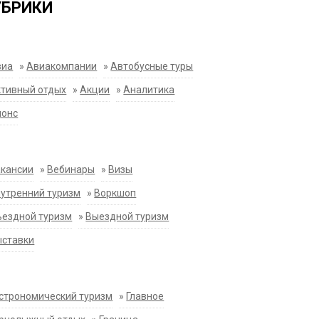
УБРИКИ
виа
»
Авиакомпании
»
Автобусные туры
тивный отдых
»
Акции
»
Аналитика
нонс
акансии
»
Вебинары
»
Визы
утренний туризм
»
Воркшоп
ездной туризм
»
Выездной туризм
ыставки
строномический туризм
»
Главное