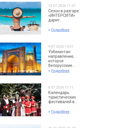
15.07.2026 11:07
Сезон в разгаре:
«ИНТЕРСИТИ»
дарит...
»
Подробнее
9.07.2026 14:51
Узбекистан:
направление,
которое
белорусские...
»
Подробнее
8.07.2026 11:11
Календарь
туристических
фестивалей в...
»
Подробнее