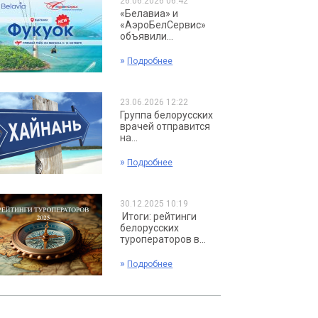
26.06.2026 06:42
«Белавиа» и
«АэроБелСервис»
объявили...
»
Подробнее
23.06.2026 12:22
Группа белорусских
врачей отправится
на...
»
Подробнее
30.12.2025 10:19
Итоги: рейтинги
белорусских
туроператоров в...
»
Подробнее