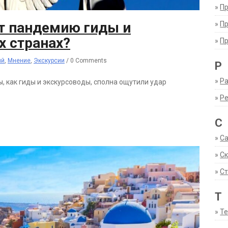
»
П
т пандемию гиды и
»
П
х странах?
»
П
ий
,
Мнение
,
Экскурсии
/
0 Comments
Р
»
Ра
, как гиды и экскурсоводы, сполна ощутили удар
»
Р
С
»
С
»
С
»
Ст
Т
»
Т