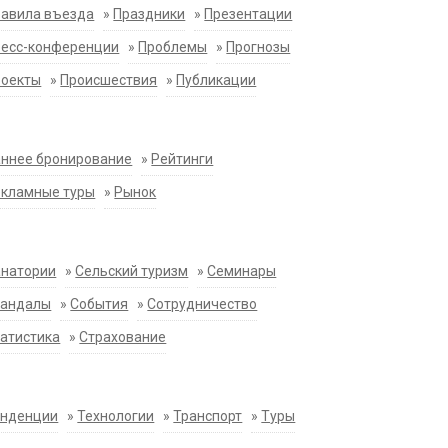
равила въезда
»
Праздники
»
Презентации
ресс-конференции
»
Проблемы
»
Прогнозы
роекты
»
Происшествия
»
Публикации
ннее бронирование
»
Рейтинги
екламные туры
»
Рынок
анатории
»
Сельский туризм
»
Семинары
кандалы
»
События
»
Сотрудничество
атистика
»
Страхование
енденции
»
Технологии
»
Транспорт
»
Туры