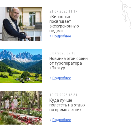
21.07.2026 11:17
«Виаполь»
посвящает
экскурсионную
неделю...
»
Подробнее
6.07.2026 09:13
Новинка этой осени
от туроператора
«Экотур...
»
Подробнее
13.07.2026 15:51
Куда лучше
полететь на отдых
во время летних...
»
Подробнее