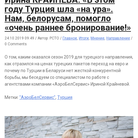
году Турция шла «на ура».
Нам, белорусам, помогло
«очень раннее бронирование!»
24.10.2019 09:49
/
Автор: РСТО
/
Главное
,
Итоги
,
Мнение
,
Направление
/
0 Comments
О том, каким оказался сезон 2019 для турецкого направления,
как отразился на ценах турецких пакетов переход на евро и
почему по Турции в Беларуси нет жесткой конкурентной
борьбы, мы беседуем со специалистом по работе с
агентствами компании «АэроБелСервис» Ириной Крайневой.
Метки:
"АэроБелСервис"
,
Турция