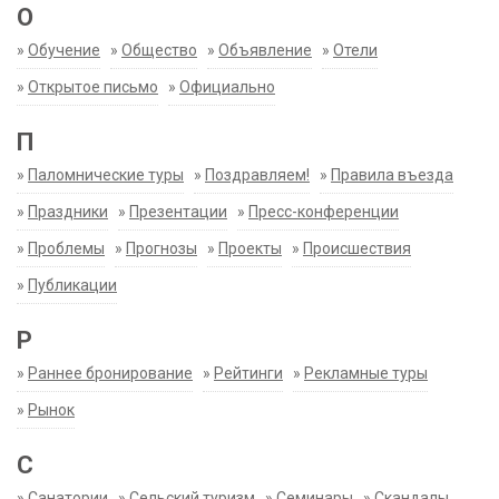
О
»
Обучение
»
Общество
»
Объявление
»
Отели
»
Открытое письмо
»
Официально
П
»
Паломнические туры
»
Поздравляем!
»
Правила въезда
»
Праздники
»
Презентации
»
Пресс-конференции
»
Проблемы
»
Прогнозы
»
Проекты
»
Происшествия
»
Публикации
Р
»
Раннее бронирование
»
Рейтинги
»
Рекламные туры
»
Рынок
С
»
Санатории
»
Сельский туризм
»
Семинары
»
Скандалы