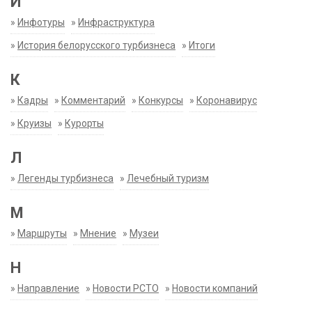
И
»
Инфотуры
»
Инфраструктура
»
История белорусского турбизнеса
»
Итоги
К
»
Кадры
»
Комментарий
»
Конкурсы
»
Коронавирус
»
Круизы
»
Курорты
Л
»
Легенды турбизнеса
»
Лечебный туризм
М
»
Маршруты
»
Мнение
»
Музеи
Н
»
Направление
»
Новости РСТО
»
Новости компаний