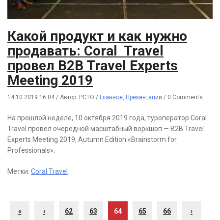
Какой продукт и как нужно
продавать: Coral Travel
провел B2B Travel Experts
Meeting 2019
14.10.2019 16:04
/
Автор: РСТО
/
Главное
,
Презентации
/
0 Comments
На прошлой неделе, 10 октября 2019 года, туроператор Coral
Travel провел очередной масштабный воркшоп — B2B Travel
Experts Meeting 2019, Autumn Edition «Brainstorm for
Professionals».
Метки:
Coral Travel
«
‹
62
63
64
65
66
›